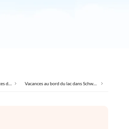
Emmener votre chien en vacances dans Schwerin dans le Brandebourg
Vacances au bord du lac dans Schwerin dans le Brandebourg