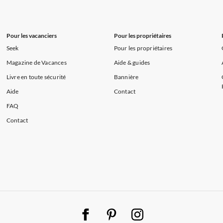
s de Vacances à la Normandie
Appartements de Vacances à Sud de la F
Pour les vacanciers
Pour les propriétaires
Seek
Pour les propriétaires
Magazine de Vacances
Aide & guides
Livre en toute sécurité
Bannière
Aide
Contact
FAQ
Contact