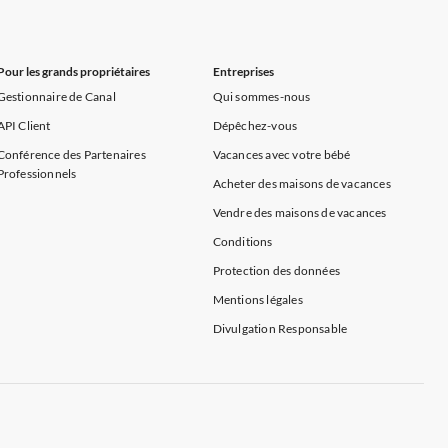
rance
Appartements de Vacances à Provence
Pour les grands propriétaires
Entreprises
Gestionnaire de Canal
Qui sommes-nous
API Client
Dépêchez-vous
Conférence des Partenaires
Vacances avec votre bébé
Professionnels
Acheter des maisons de vacances
Vendre des maisons de vacances
Conditions
Protection des données
Mentions légales
Divulgation Responsable