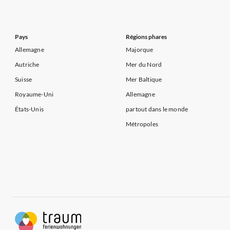
Appartements de Vacances à Côte atlantique
Appartement
Appartements de Vacances à Côte d'Azur
Pays
Régions phares
Allemagne
Majorque
Autriche
Mer du Nord
Suisse
Mer Baltique
Royaume-Uni
Allemagne
États-Unis
partout dans le monde
Métropoles