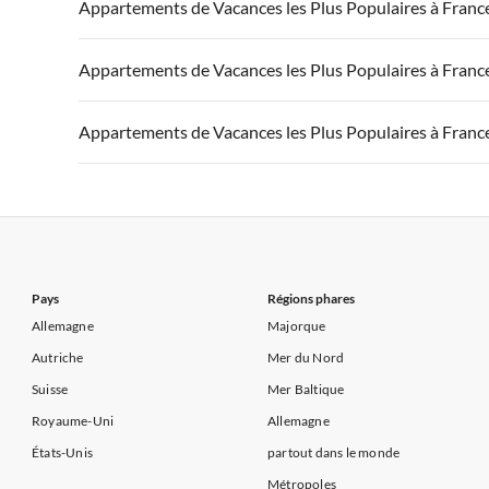
Appartements de Vacances à France
Appartements
Appartements de Vacances les Plus Populaires à Franc
Appartements de Vacances à Côte d'Azur
Appartements de Vacances à la Normandie
Appartements
Appartements de Vacances à France
Appartements
Appartements de Vacances les Plus Populaires à Franc
Appartements de Vacances à Côte atlantique
Appartement
Appartements de Vacances à France
Appartements
Appartements de Vacances les Plus Populaires à Franc
Appartements de Vacances à Côte d'Azur
Appartements de Vacances à Côte atlantique
Appartement
Appartements de Vacances à France
Appartements
Appartements de Vacances à Côte d'Azur
Appartements de Vacances à Côte atlantique
Appartement
Appartements de Vacances à Côte d'Azur
Pays
Régions phares
Allemagne
Majorque
Autriche
Mer du Nord
Suisse
Mer Baltique
Royaume-Uni
Allemagne
États-Unis
partout dans le monde
Métropoles