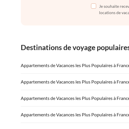
Je souhaite recev
locations de vaca
Destinations de voyage populaire
Appartements de Vacances les Plus Populaires à Franc
Appartements de Vacances à France
Appartements
Appartements de Vacances les Plus Populaires à Franc
Appartements de Vacances à Côte atlantique
Appartement
Appartements de Vacances à France
Appartements
Appartements de Vacances les Plus Populaires à Franc
Appartements de Vacances à Côte d'Azur
Appartements de Vacances à la Normandie
Appartements
Appartements de Vacances à France
Appartements
Appartements de Vacances les Plus Populaires à Franc
Appartements de Vacances à Côte atlantique
Appartement