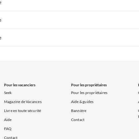
 de Vacances à Paris-Ile de France
Appartements de Vacances à Paris
e
 de Vacances à Sud de la France
Appartements de Vacances à Provence
 de Vacances à Paris-Ile de France
Appartements de Vacances à Paris
e
s de Vacances à la Normandie
Appartements de Vacances à Sud de la F
 de Vacances à Paris-Ile de France
Appartements de Vacances à Paris
e
s de Vacances à la Normandie
Appartements de Vacances à Sud de la F
 de Vacances à Paris-Ile de France
Appartements de Vacances à Paris
s de Vacances à la Normandie
Appartements de Vacances à Sud de la F
Pour les vacanciers
Pour les propriétaires
Seek
Pour les propriétaires
Magazine de Vacances
Aide & guides
Livre en toute sécurité
Bannière
Aide
Contact
FAQ
Contact