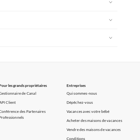
Appartements de Vacances à Côte atlantique
Appartements de Vacances à Côte d'Azur
Appartements de Vacances à Alpes françaises
rance
Appartements de Vacances à Provence
Appartements de Vacances à Alpes françaises
rance
Appartements de Vacances à Provence
Appartements de Vacances à Alpes françaises
rance
Appartements de Vacances à Provence
Pour les grands propriétaires
Entreprises
Gestionnaire de Canal
Qui sommes-nous
API Client
Dépêchez-vous
Conférence des Partenaires
Vacances avec votre bébé
Professionnels
Acheter des maisons de vacances
Vendre des maisons de vacances
Conditions