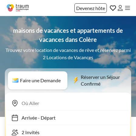
Devenez hôte
maisons de vacances et appartements de
vacances dans Colère
Trouvez votre location de vacances de rêve et réservez parmi
2 Locations de Vacances
Réserver un Séjour
Faire une Demande
Confirmé
Arrivée
-
Départ