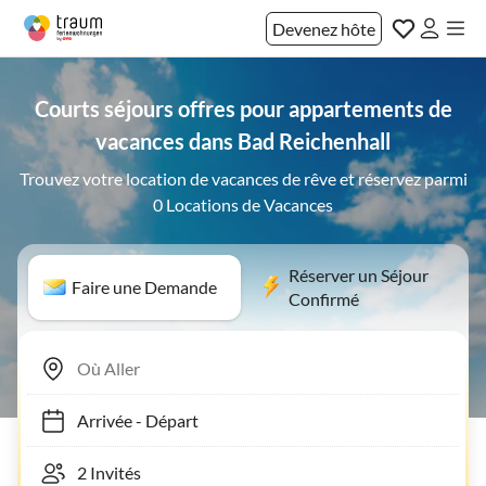
Devenez hôte
Courts séjours offres pour appartements de
vacances dans Bad Reichenhall
Trouvez votre location de vacances de rêve et réservez parmi
0 Locations de Vacances
Réserver un Séjour
Faire une Demande
Confirmé
Arrivée
-
Départ