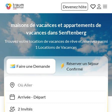
Devenez hôte
maisons de vacances et appartements de
vacances dans Senftenberg
Trouvez votre location de vacances de rêve et réservez parmi
1 Locations de Vacances
Réserver un Séjour
Faire une Demande
Confirmé
Arrivée
-
Départ