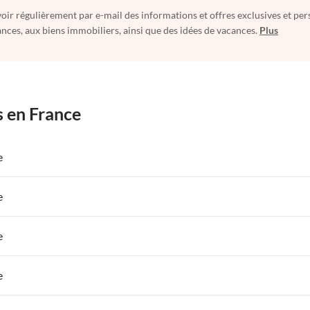
oir régulièrement par e-mail des informations et offres exclusives et per
nces, aux biens immobiliers, ainsi que des idées de vacances.
Plus
s en France
e
 de Vacances à Paris-Ile de France
Appartements de Vacances à Paris
e
s de Vacances à la Normandie
Appartements de Vacances à Sud de la F
 de Vacances à Paris-Ile de France
Appartements de Vacances à Paris
e
s de Vacances à la Normandie
Appartements de Vacances à Sud de la F
 de Vacances à Paris-Ile de France
Appartements de Vacances à Paris
e
s de Vacances à la Normandie
Appartements de Vacances à Sud de la F