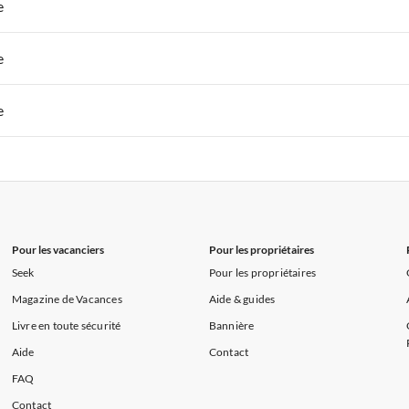
 de Vacances à Paris-Ile de France
Appartements de Vacances à Paris
e
s de Vacances à la Normandie
Appartements de Vacances à Sud de la F
 de Vacances à Paris-Ile de France
Appartements de Vacances à Paris
e
s de Vacances à la Normandie
Appartements de Vacances à Sud de la F
 de Vacances à Paris-Ile de France
Appartements de Vacances à Paris
e
s de Vacances à la Normandie
Appartements de Vacances à Sud de la F
 de Vacances à Paris-Ile de France
Appartements de Vacances à Paris
s de Vacances à la Normandie
Appartements de Vacances à Sud de la F
Pour les vacanciers
Pour les propriétaires
Seek
Pour les propriétaires
Magazine de Vacances
Aide & guides
Livre en toute sécurité
Bannière
Aide
Contact
FAQ
Contact