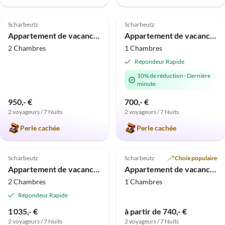
5.0
(5)
5.0
(4)
Scharbeutz
Scharbeutz
Appartement de vacances Aventure en mer Baltique
Appartement de vacances dans la Maison Dune de Plage, N° 14
2 Chambres
1 Chambres
Répondeur Rapide
10% de réduction
·
Dernière
minute
950,- €
700,- €
2 voyageurs / 7 Nuits
2 voyageurs / 7 Nuits
Perle cachée
Perle cachée
5.0
(3)
Scharbeutz
Scharbeutz
Choix populaire
Appartement de vacances Bonheur de Plage Scharbeutz
Appartement de vacances Strandliebe
2 Chambres
1 Chambres
Répondeur Rapide
1 035,- €
à partir de 740,- €
2 voyageurs / 7 Nuits
2 voyageurs / 7 Nuits