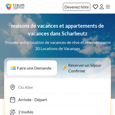
Devenez hôte
maisons de vacances et appartements de
vacances dans Scharbeutz
Trouvez votre location de vacances de rêve et réservez parmi
20 Locations de Vacances
Réserver un Séjour
Faire une Demande
Confirmé
Arrivée
-
Départ