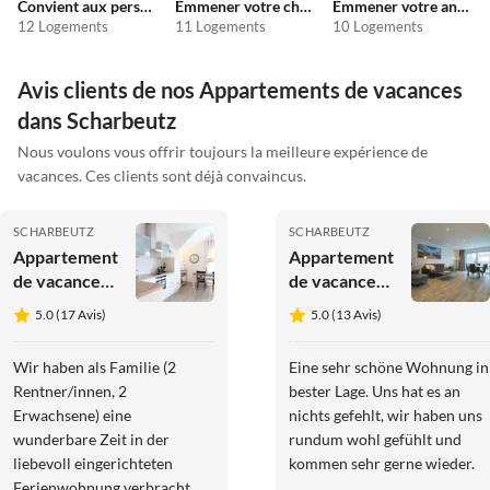
Convient aux personnes allergiques
Emmener votre chien en vacances
Emmener votre animal en vacances
12 Logements
11 Logements
10 Logements
Avis clients de nos Appartements de vacances
dans Scharbeutz
Nous voulons vous offrir toujours la meilleure expérience de
vacances. Ces clients sont déjà convaincus.
SCHARBEUTZ
SCHARBEUTZ
Appartement
Appartement
de vacances
de vacances
Pause
diemelblick
5.0 (17 Avis)
5.0 (13 Avis)
acht
Wir haben als Familie (2
Eine sehr schöne Wohnung in
Rentner/innen, 2
bester Lage. Uns hat es an
Erwachsene) eine
nichts gefehlt, wir haben uns
wunderbare Zeit in der
rundum wohl gefühlt und
liebevoll eingerichteten
kommen sehr gerne wieder.
Ferienwohnung verbracht.