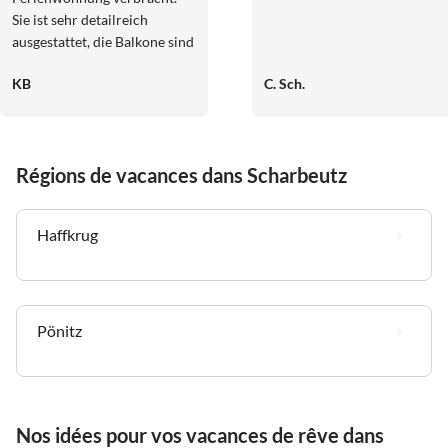
Sie ist sehr detailreich
ausgestattet, die Balkone sind
toll und ermöglichen einen
KB
C. Sch.
erholsamen Blick ins Grüne.
Die Lage ist super, da der
Strand nah ist, man aber
trotzdem in einem ruhigen
Régions de vacances dans Scharbeutz
und authentischen
Wohngebiet wohnt. Vielen
Dank, wir kommen gerne
Haffkrug
wieder.
Pönitz
Nos idées pour vos vacances de rêve dans