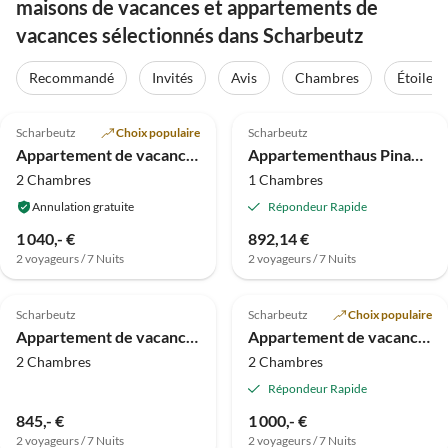
maisons de vacances et appartements de
vacances sélectionnés dans Scharbeutz
Recommandé
Invités
Avis
Chambres
Étoiles
5.0
(17)
4.3
(15)
Scharbeutz
Choix populaire
Scharbeutz
Appartement de vacances Pause
Appartementhaus Pinamar, Scharbeutz
2 Chambres
1 Chambres
Annulation gratuite
Répondeur Rapide
1 040,- €
892,14 €
2 voyageurs / 7 Nuits
2 voyageurs / 7 Nuits
4.9
(13)
4.9
(6)
Scharbeutz
Scharbeutz
Choix populaire
Appartement de vacances Seeschwalbe Scharbeutz
Appartement de vacances Résidence Hanseaten, Apt. 25
2 Chambres
2 Chambres
Répondeur Rapide
845,- €
1 000,- €
2 voyageurs / 7 Nuits
2 voyageurs / 7 Nuits