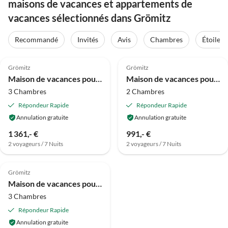
maisons de vacances et appartements de
vacances sélectionnés dans Grömitz
Recommandé
Invités
Avis
Chambres
Étoiles
4.0
(16)
4.0
(6)
Grömitz
Grömitz
Maison de vacances pour 6 a GROEMITZ
Maison de vacances pour 4 a GROEMITZ
3 Chambres
2 Chambres
Répondeur Rapide
Répondeur Rapide
Annulation gratuite
Annulation gratuite
1 361,- €
991,- €
2 voyageurs / 7 Nuits
2 voyageurs / 7 Nuits
4.0
(4)
Grömitz
Maison de vacances pour 6 a GROEMITZ
3 Chambres
Répondeur Rapide
Annulation gratuite