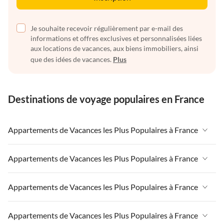
Je souhaite recevoir régulièrement par e-mail des
informations et offres exclusives et personnalisées liées
aux locations de vacances, aux biens immobiliers, ainsi
que des idées de vacances.
Plus
Destinations de voyage populaires en France
Appartements de Vacances les Plus Populaires à France
Appartements de Vacances à France
Appartements de Vacances les Plus Populaires à France
Appartements de Vacances à Paris-Ile de France
Appartements de Vacances à France
Appartements de Vacances les Plus Populaires à France
Appartements de Vacances à Paris
Appartements de Vacances à Paris-Ile de France
Appartements de Vacances à Alpes françaises
Appartements de Vacances à France
Appartements de Vacances les Plus Populaires à France
Appartements de Vacances à Paris