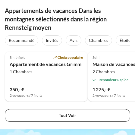
Appartements de vacances Dans les
montagnes sélectionnés dans la région
Rennsteig moyen
Recommandé
Invités
Avis
Chambres
Étoiles
5.0
(21)
4.4
(19)
Smithfield
Choix populaire
Suhl
Appartement de vacances Grimm
Maison de vacances
1 Chambres
2 Chambres
Répondeur Rapide
350,- €
1 275,- €
2 voyageurs / 7 Nuits
2 voyageurs / 7 Nuits
Tout Voir