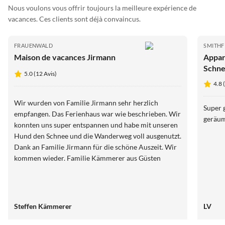
Nous voulons vous offrir toujours la meilleure expérience de
vacances. Ces clients sont déjà convaincus.
FRAUENWALD
SMITHF
Maison de vacances Jirmann
Appar
Schne
5.0 (12 Avis)
Renns
4.8 
Wir wurden von Familie Jirmann sehr herzlich
Super 
empfangen. Das Ferienhaus war wie beschrieben. Wir
geräum
konnten uns super entspannen und habe mit unseren
Hund den Schnee und die Wanderweg voll ausgenutzt.
Dank an Familie Jirmann für die schöne Auszeit. Wir
kommen wieder. Familie Kämmerer aus Güsten
Steffen Kämmerer
LV