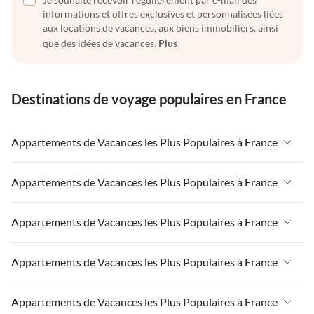
informations et offres exclusives et personnalisées liées
aux locations de vacances, aux biens immobiliers, ainsi
que des idées de vacances.
Plus
Destinations de voyage populaires en France
Appartements de Vacances les Plus Populaires à France
Appartements de Vacances à France
Appartements de Vacances les Plus Populaires à France
Appartements de Vacances à Paris-Ile de France
Appartements de Vacances à France
Appartements de Vacances les Plus Populaires à France
Appartements de Vacances à Paris
Appartements de Vacances à Paris-Ile de France
Appartements de Vacances à Alpes françaises
Appartements de Vacances à France
Appartements de Vacances les Plus Populaires à France
Appartements de Vacances à Paris
Appartements de Vacances à Côte atlantique
Appartements de Vacances à Paris-Ile de France
Appartements de Vacances à Alpes françaises
Appartements de Vacances à France
Appartements de Vacances les Plus Populaires à France
Appartements de Vacances à la Normandie
Appartements de Vacances à Paris