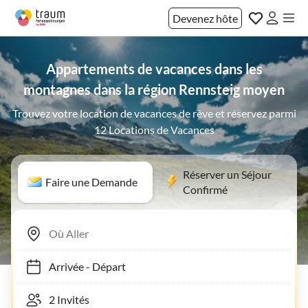
Devenez hôte
Appartements de vacances dans les
montagnes dans la région Rennsteig moyen
Trouvez votre location de vacances de rêve et réservez parmi
12 Locations de Vacances
Réserver un Séjour
Faire une Demande
Confirmé
Arrivée
-
Départ