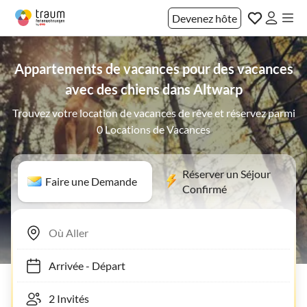
Devenez hôte
Appartements de vacances pour des vacances
avec des chiens dans Altwarp
Trouvez votre location de vacances de rêve et réservez parmi
0 Locations de Vacances
Réserver un Séjour
Faire une Demande
Confirmé
Arrivée
-
Départ