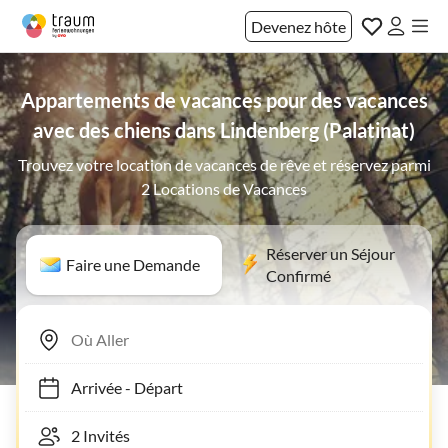
Devenez hôte
Appartements de vacances pour des vacances
avec des chiens dans Lindenberg (Palatinat)
Trouvez votre location de vacances de rêve et réservez parmi
2 Locations de Vacances
Réserver un Séjour
Faire une Demande
Confirmé
Arrivée
-
Départ