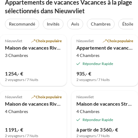
Appartements de vacances Vacances à la plage
sélectionnés dans Nieuwvliet
Recommandé
Invités
Avis
Chambres
Étoiles
Meilleure
5.0
(2)
Annonce
3.3
(1)
Nieuwvliet
Choix populaire
Nieuwvliet
Choix populaire
Maison de vacances Rivage 37
Appartement de vacances Rivage 30
3 Chambres
4 Chambres
Répondeur Rapide
1 254,- €
935,- €
2 voyageurs / 7 Nuits
2 voyageurs / 7 Nuits
Meilleure
Annonce
Nieuwvliet
Choix populaire
Nieuwvliet
Maison de vacances Rivage 3c
Maison de vacances Strandmeeuw
4 Chambres
4 Chambres
Répondeur Rapide
1 191,- €
à partir de 3 560,- €
2 voyageurs / 7 Nuits
2 voyageurs / 7 Nuits