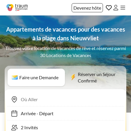
Devenez hôte
Appartements de vacances pour des vacances
à la plage dans Nieuwvliet
Trouvez votre location de vacances de rêve et réservez parmi
30 Locations de Vacances
Réserver un Séjour
Faire une Demande
Confirmé
Arrivée
-
Départ