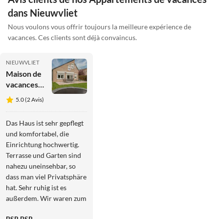
dans Nieuwvliet
Nous voulons vous offrir toujours la meilleure expérience de
vacances. Ces clients sont déjà convaincus.
NIEUWVLIET
Maison de
vacances
Rivage 37
5.0 (2 Avis)
Das Haus ist sehr gepflegt
und komfortabel, die
Einrichtung hochwertig.
Terrasse und Garten sind
nahezu uneinsehbar, so
dass man viel Privatsphäre
hat. Sehr ruhig ist es
außerdem. Wir waren zum
zweiten Mal dort. In der
BSR BSR