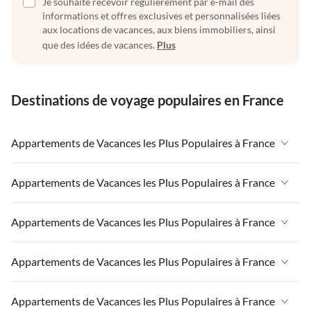
Je souhaite recevoir régulièrement par e-mail des
informations et offres exclusives et personnalisées liées
aux locations de vacances, aux biens immobiliers, ainsi
que des idées de vacances.
Plus
Destinations de voyage populaires en France
Appartements de Vacances les Plus Populaires à France
Appartements de Vacances à France
Appartements de Vacances les Plus Populaires à France
Appartements de Vacances à Paris-Ile de France
Appartements de Vacances à France
Appartements de Vacances les Plus Populaires à France
Appartements de Vacances à Paris
Appartements de Vacances à Paris-Ile de France
Appartements de Vacances à Alpes françaises
Appartements de Vacances à France
Appartements de Vacances les Plus Populaires à France
Appartements de Vacances à Paris
Appartements de Vacances à Côte atlantique
Appartements de Vacances à Paris-Ile de France
Appartements de Vacances à Alpes françaises
Appartements de Vacances à France
Appartements de Vacances les Plus Populaires à France
Appartements de Vacances à la Normandie
Appartements de Vacances à Paris