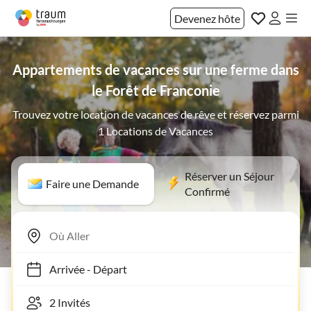
Devenez hôte
Appartements de vacances sur une ferme dans
le Forêt de Franconie
Trouvez votre location de vacances de rêve et réservez parmi
1 Locations de Vacances
Réserver un Séjour
Faire une Demande
Confirmé
Arrivée
-
Départ