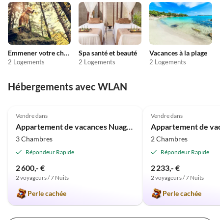
Emmener votre chien en vacances
Spa santé et beauté
Vacances à la plage
2 Logements
2 Logements
2 Logements
Hébergements avec WLAN
Meilleure
5.0
(13)
Annonce
5.0
(9)
Vendre dans
Vendre dans
Appartement de vacances Nuage de Soleil à la Villa Claire
3 Chambres
2 Chambres
Répondeur Rapide
Répondeur Rapide
2 600,- €
2 233,- €
2 voyageurs / 7 Nuits
2 voyageurs / 7 Nuits
Perle cachée
Perle cachée