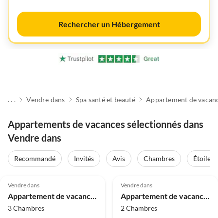
Rechercher un Hébergement
. . .
Vendre dans
Spa santé et beauté
Appartement de vacan
Appartements de vacances sélectionnés dans
Vendre dans
Recommandé
Invités
Avis
Chambres
Étoiles
Meilleure
Meilleure
5.0
(13)
Annonce
5.0
(9)
Annonce
Vendre dans
Vendre dans
Appartement de vacances Nuage de Soleil à la Villa Claire
Appartement de vacances Vue sur l'eau depuis la Villa Philine
3 Chambres
2 Chambres