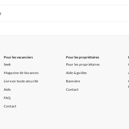
s de Vacances à la Normandie
Appartements de Vacances à Sud de la F
 de Vacances à Paris-Ile de France
Appartements de Vacances à Paris
e
s de Vacances à la Normandie
Appartements de Vacances à Sud de la F
 de Vacances à Paris-Ile de France
Appartements de Vacances à Paris
s de Vacances à la Normandie
Appartements de Vacances à Sud de la F
Pour les vacanciers
Pour les propriétaires
Seek
Pour les propriétaires
Magazine de Vacances
Aide & guides
Livre en toute sécurité
Bannière
Aide
Contact
FAQ
Contact