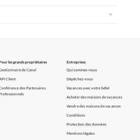
rance
Appartements de Vacances à Provence
Appartements de Vacances à Alpes françaises
rance
Appartements de Vacances à Provence
Appartements de Vacances à Alpes françaises
rance
Appartements de Vacances à Provence
Pour les grands propriétaires
Entreprises
Gestionnaire de Canal
Qui sommes-nous
API Client
Dépêchez-vous
Conférence des Partenaires
Vacances avec votre bébé
Professionnels
Acheter des maisons de vacances
Vendre des maisons de vacances
Conditions
Protection des données
Mentions légales