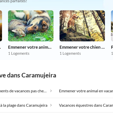
ances parfaites!
as chers
Emmener votre animal en vacances
Emmener votre chien en vacances
P
1 Logements
1 Logements
1
êve dans Caramujeira
Appartements de vacances pas chers dans Caramujeira
à la plage dans Caramujeira