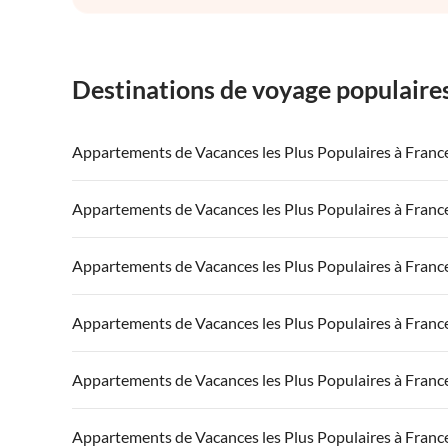
Destinations de voyage populaire
Appartements de Vacances les Plus Populaires à Franc
Appartements de Vacances à France
Appartements
Appartements de Vacances les Plus Populaires à Franc
Appartements de Vacances à Côte atlantique
Appartement
Appartements de Vacances à France
Appartements
Appartements de Vacances les Plus Populaires à Franc
Appartements de Vacances à Côte d'Azur
Appartements de Vacances à Côte atlantique
Appartement
Appartements de Vacances à France
Appartements
Appartements de Vacances les Plus Populaires à Franc
Appartements de Vacances à Côte d'Azur
Appartements de Vacances à Côte atlantique
Appartement
Appartements de Vacances à France
Appartements
Appartements de Vacances les Plus Populaires à Franc
Appartements de Vacances à Côte d'Azur
Appartements de Vacances à Côte atlantique
Appartement
Appartements de Vacances à France
Appartements
Appartements de Vacances les Plus Populaires à Franc