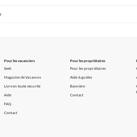
s de Vacances à la Normandie
Appartements de Vacances à Sud de la F
 de Vacances à Paris-Ile de France
Appartements de Vacances à Paris
e
s de Vacances à la Normandie
Appartements de Vacances à Sud de la F
 de Vacances à Paris-Ile de France
Appartements de Vacances à Paris
s de Vacances à la Normandie
Appartements de Vacances à Sud de la F
Pour les vacanciers
Pour les propriétaires
Seek
Pour les propriétaires
Magazine de Vacances
Aide & guides
Livre en toute sécurité
Bannière
Aide
Contact
FAQ
Contact