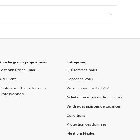
rance
Appartements de Vacances à Provence
Appartements de Vacances à Alpes françaises
rance
Appartements de Vacances à Provence
Appartements de Vacances à Alpes françaises
rance
Appartements de Vacances à Provence
Pour les grands propriétaires
Entreprises
Gestionnaire de Canal
Qui sommes-nous
API Client
Dépêchez-vous
Conférence des Partenaires
Vacances avec votre bébé
Professionnels
Acheter des maisons de vacances
Vendre des maisons de vacances
Conditions
Protection des données
Mentions légales