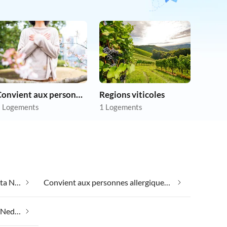
Convient aux personnes allergiques
Regions viticoles
 Logements
1 Logements
Bien-être le week-end dans Sveta Nedelia
Convient aux personnes allergiques dans Sveta Nedelia
Spa santé et beauté dans Sveta Nedelia