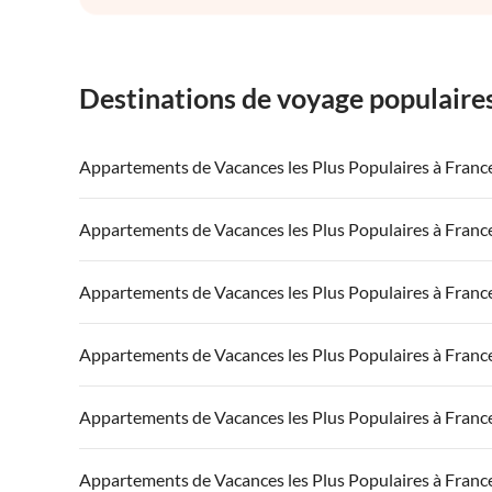
Destinations de voyage populaire
Appartements de Vacances les Plus Populaires à Franc
Appartements de Vacances à France
Appartements
Appartements de Vacances les Plus Populaires à Franc
Appartements de Vacances à Côte atlantique
Appartement
Appartements de Vacances à France
Appartements
Appartements de Vacances les Plus Populaires à Franc
Appartements de Vacances à Côte d'Azur
Appartements de Vacances à Côte atlantique
Appartement
Appartements de Vacances à France
Appartements
Appartements de Vacances les Plus Populaires à Franc
Appartements de Vacances à Côte d'Azur
Appartements de Vacances à Côte atlantique
Appartement
Appartements de Vacances à France
Appartements
Appartements de Vacances les Plus Populaires à Franc
Appartements de Vacances à Côte d'Azur
Appartements de Vacances à Côte atlantique
Appartement
Appartements de Vacances à France
Appartements
Appartements de Vacances les Plus Populaires à Franc