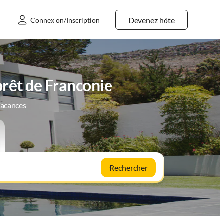
Devenez hôte
s
Connexion/Inscription
orêt de Franconie
Vacances
Rechercher