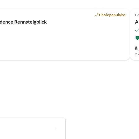
Choix populaire
Gr
dence Rennsteigblick
A
à 
2 