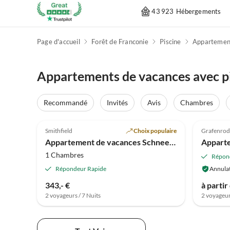
43 923 Hébergements
Page d'accueil
Forêt de Franconie
Piscine
Appartemen
Appartements de vacances avec pis
Recommandé
Invités
Avis
Chambres
4.8
(10)
Smithfield
Choix populaire
Grafenrod
Appartement de vacances Schneekopf dans la Résidence Rennsteigblick
1 Chambres
Répon
Répondeur Rapide
Annulat
343,- €
à partir
2 voyageurs / 7 Nuits
2 voyageur