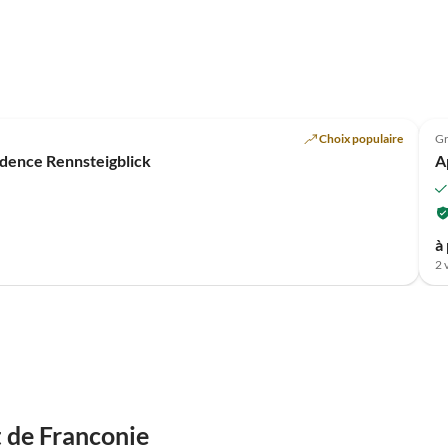
Choix populaire
Gr
dence Rennsteigblick
A
à 
2 
t de Franconie