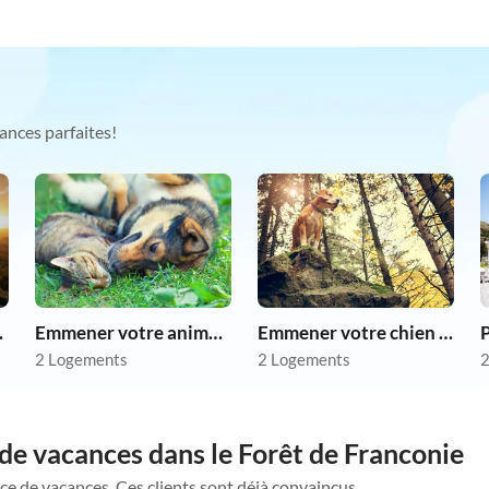
ances parfaites!
as chers
Emmener votre animal en vacances
Emmener votre chien en vacances
P
2 Logements
2 Logements
2
de vacances dans le Forêt de Franconie
ce de vacances. Ces clients sont déjà convaincus.