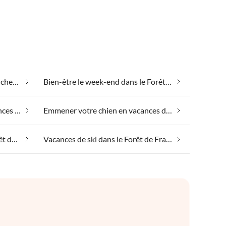
Appartements de vacances pas chers dans le Forêt de Franconie
Bien-être le week-end dans le Forêt de Franconie
Emmener votre animal en vacances dans le Forêt de Franconie
Emmener votre chien en vacances dans le Forêt de Franconie
Spa santé et beauté dans le Forêt de Franconie
Vacances de ski dans le Forêt de Franconie