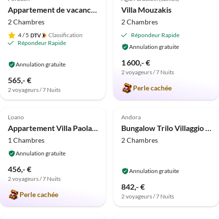
Prix ​​2025
Appartement de vacances Bäuerle
Villa Mouzakis
2 Chambres
2 Chambres
4
/ 5
Classification
Répondeur Rapide
Répondeur Rapide
Annulation gratuite
1 600,- €
Annulation gratuite
2 voyageurs / 7 Nuits
565,- €
Perle cachée
2 voyageurs / 7 Nuits
Meilleure
Meilleure
4.8
(5)
Annonce
4.5
(4)
Annonce
Loano
Andora
Appartement Villa Paola deux pièces 6
Bungalow Trilo Villaggio Colombo
1 Chambres
2 Chambres
Annulation gratuite
456,- €
Annulation gratuite
2 voyageurs / 7 Nuits
842,- €
Perle cachée
2 voyageurs / 7 Nuits
Meilleure
Meilleure
Annonce
Annonce