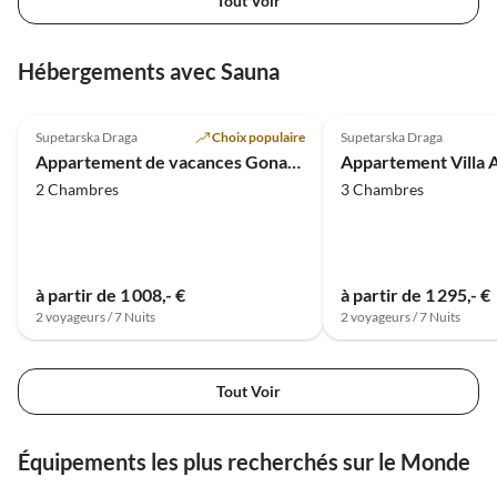
Tout Voir
Hébergements avec Sauna
4.9
(4)
5.0
(2)
Supetarska Draga
Choix populaire
Supetarska Draga
Appartement de vacances Gonar - Plage de sable à proximité
2 Chambres
3 Chambres
à partir de 1 008,- €
à partir de 1 295,- €
2 voyageurs / 7 Nuits
2 voyageurs / 7 Nuits
Tout Voir
Équipements les plus recherchés sur le Monde