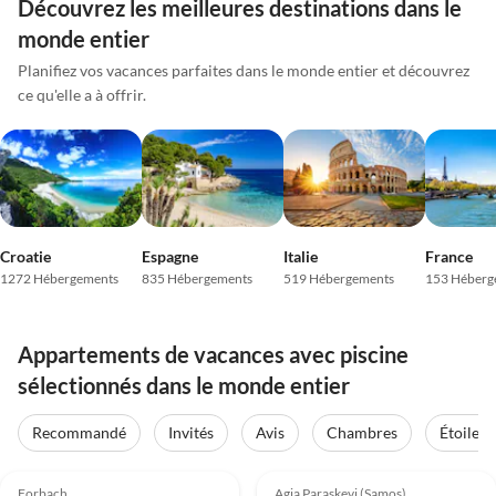
Découvrez les meilleures destinations dans le
monde entier
Planifiez vos vacances parfaites dans le monde entier et découvrez
ce qu'elle a à offrir.
Croatie
Espagne
Italie
France
1272 Hébergements
835 Hébergements
519 Hébergements
153 Héberg
Appartements de vacances avec piscine
sélectionnés dans le monde entier
Recommandé
Invités
Avis
Chambres
Étoiles
Meilleure
Meilleure
4.9
(43)
Annonce
4.8
(7)
Annonce
Forbach
Agia Paraskevi (Samos)