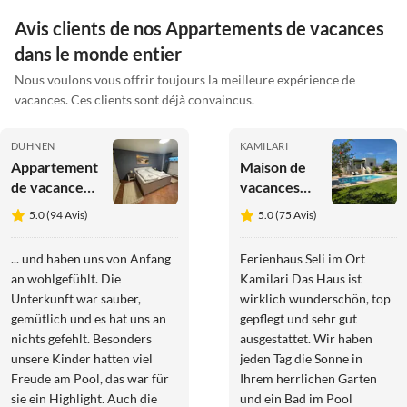
Avis clients de nos Appartements de vacances
dans le monde entier
Nous voulons vous offrir toujours la meilleure expérience de
vacances. Ces clients sont déjà convaincus.
DUHNEN
KAMILARI
Appartement
Maison de
de vacances
vacances
Appartement
Seli
5.0 (94 Avis)
5.0 (75 Avis)
de vacances
bien-être
... und haben uns von Anfang
Ferienhaus Seli im Ort
"Perle de la
an wohlgefühlt. Die
Kamilari Das Haus ist
Plage"
Unterkunft war sauber,
wirklich wunderschön, top
gemütlich und es hat uns an
gepflegt und sehr gut
nichts gefehlt. Besonders
ausgestattet. Wir haben
unsere Kinder hatten viel
jeden Tag die Sonne in
Freude am Pool, das war für
Ihrem herrlichen Garten
sie ein Highlight. Auch die
und ein Bad im Pool