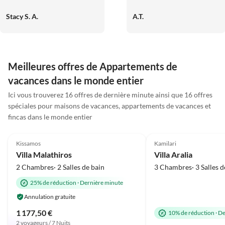
Lage hat für uns super
genossen. Vielen Dank noch
Stacy S. A.
A.T.
gepasst. Die Kommunikation
einmal für Ihre
war immer freundlich und
Unterstützung bei der
unkompliziert. Wir würden
Reiseplanung. Wir hatten
jederzeit wiederkommen und
eine gute Zeit auf der Insel,
können die Unterkunft auf
die Menschen sind wirklich
Meilleures offres de Appartements de
jeden Fall weiterempfehlen.
sehr nett und das leckere
vacances dans le monde entier
griechische Essen ist nur zu
Ici vous trouverez 16 offres de dernière minute ainsi que 16 offres
empfehlen.
spéciales pour maisons de vacances, appartements de vacances et
fincas dans le monde entier
5.0
(10)
5.0
(7)
Kissamos
Kamilari
Villa Malathiros
Villa Aralia
2 Chambres· 2 Salles de bain
3 Chambres· 3 Salles d
25% de réduction
·
Dernière minute
Annulation gratuite
1 177,50 €
10% de réduction
·
De
2 voyageurs / 7 Nuits