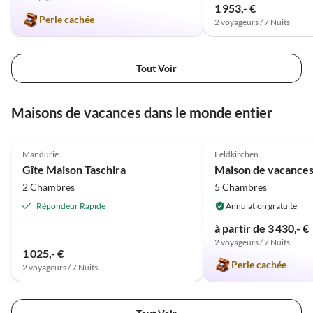
1 953,- €
Perle cachée
2 voyageurs / 7 Nuits
Tout Voir
Maisons de vacances dans le monde entier
Meilleure
4.9
(39)
Annonce
5.0
(2)
Mandurie
Feldkirchen
Gîte Maison Taschira
2 Chambres
5 Chambres
Répondeur Rapide
Annulation gratuite
à partir de 3 430,- €
2 voyageurs / 7 Nuits
1 025,- €
Perle cachée
2 voyageurs / 7 Nuits