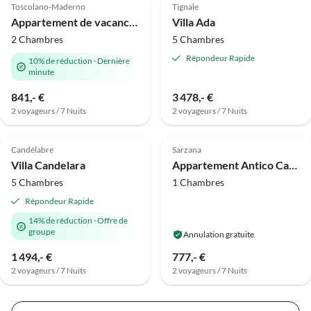
Toscolano-Maderno
Tignale
Appartement de vacances Maison Bellini 2
Villa Ada
2 Chambres
5 Chambres
Répondeur Rapide
10% de réduction
·
Dernière
minute
841,- €
3 478,- €
2 voyageurs / 7 Nuits
2 voyageurs / 7 Nuits
Meilleure
Meilleure
Annonce
Annonce
Candélabre
Sarzana
Villa Candelara
Appartement Antico Casale Bilo
5 Chambres
1 Chambres
Répondeur Rapide
14% de réduction
·
Offre de
groupe
Annulation gratuite
1 494,- €
777,- €
2 voyageurs / 7 Nuits
2 voyageurs / 7 Nuits