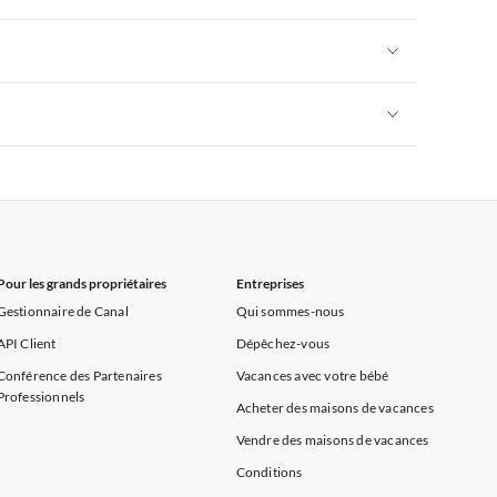
rance
Appartements de Vacances à Provence
Appartements de Vacances à Alpes françaises
rance
Appartements de Vacances à Provence
Appartements de Vacances à Alpes françaises
rance
Appartements de Vacances à Provence
Appartements de Vacances à Alpes françaises
rance
Appartements de Vacances à Provence
Pour les grands propriétaires
Entreprises
Gestionnaire de Canal
Qui sommes-nous
API Client
Dépêchez-vous
Conférence des Partenaires
Vacances avec votre bébé
Professionnels
Acheter des maisons de vacances
Vendre des maisons de vacances
Conditions