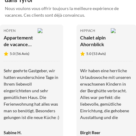
Nous voulons vous offrir toujours la meilleure expérience de
vacances. Ces clients sont déjà convaincus.
HÖFEN
HIPPACH
Appartement
Chalet alpin
de vacances
Ahornblick
Appartement
5.0 (56 Avis)
5.0 (53 Avis)
de vacances
confort
Sehr geehrte Gastgeber, wir
Wir haben eine herrliche
hatten wunderschöne Tage in
Urlaubswoche mit unseren
Ihrem liebevoll
erwachsenen Kindern in
eingerichteten und sehr
der Berghütte verbracht.
gemütlichen Haus. Die
Alles war perfekt: die
Ferienwohnung hat alles was
liebevolle, gemütliche
man so benötigt. Besonders
Einrichtung, die gehobene
gelungen ist die neue Küche :)
Ausstattung und die
. Ein sehr bequemes
Sauberkeit. Das
Boxspringbett mit Blick auf
Allerschönste ist die Lage
Sabine H.
Birgit Reer