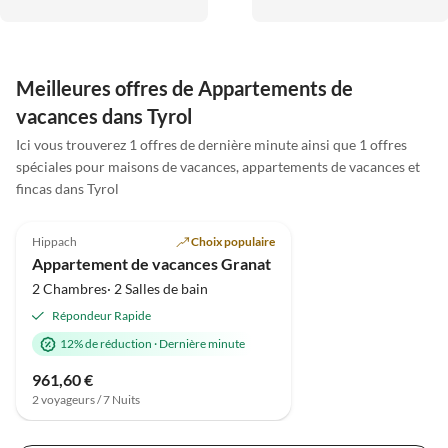
die Berge, jeden Tag
auf 1700m Höhe mit einem
Sonnenschein - was will man
grandiosen Ausblick, viel
mehr. Wir werden mit
Ruhe und frischer Luft! Die
Sicherheit wiederkommen.
20 minütige Anfahrt über
Meilleures offres de Appartements de
Bleiben Sie gesund und ein
eine kurvige Bergstraße
vacances dans Tyrol
gutes Jahr.
lohnt sich absolut. Zum
Glück konnten wir den
Ici vous trouverez 1 offres de dernière minute ainsi que 1 offres
wunderbaren Sitzplatz auf
spéciales pour maisons de vacances, appartements de vacances et
der Terrasse dank des guten
fincas dans Tyrol
Meilleure
Wetters viel nutzen und
4.8
(3)
Annonce
genießen. Wir haben uns
Hippach
Choix populaire
alle gut erholt und
Appartement de vacances Granat
bedanken uns bei Edith für
2 Chambres· 2 Salles de bain
ihre Herzlichkeit und
Gastfreundlichkeit! Wir
Répondeur Rapide
kommen gerne wieder.
12% de réduction
·
Dernière minute
961,60 €
2 voyageurs / 7 Nuits