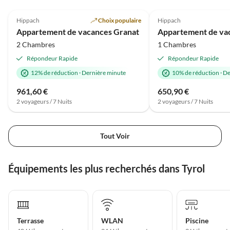
4.8
(3)
Annonce
Hippach
Choix populaire
Hippach
Appartement de vacances Granat
2 Chambres
1 Chambres
Répondeur Rapide
Répondeur Rapide
12% de réduction
·
Dernière minute
10% de réduction
·
De
961,60 €
650,90 €
2 voyageurs / 7 Nuits
2 voyageurs / 7 Nuits
Tout Voir
Équipements les plus recherchés dans Tyrol
Terrasse
WLAN
Piscine