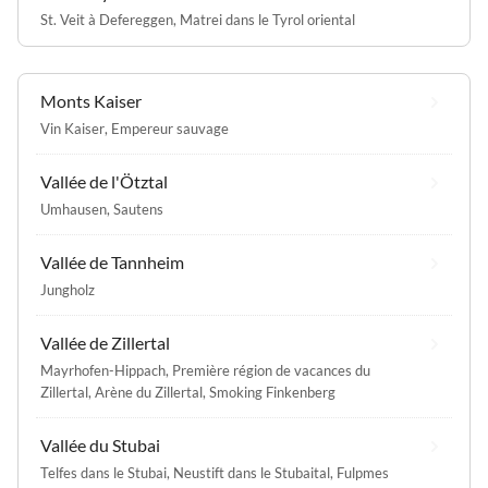
St. Veit à Defereggen
,
Matrei dans le Tyrol oriental
Monts Kaiser
Vin Kaiser
,
Empereur sauvage
Vallée de l'Ötztal
Umhausen
,
Sautens
Vallée de Tannheim
Jungholz
Vallée de Zillertal
Mayrhofen-Hippach
,
Première région de vacances du
Zillertal
,
Arène du Zillertal
,
Smoking Finkenberg
Vallée du Stubai
Telfes dans le Stubai
,
Neustift dans le Stubaital
,
Fulpmes