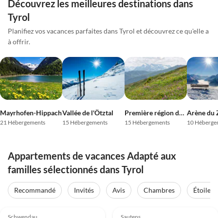
Découvrez les meilleures destinations dans
Tyrol
Planifiez vos vacances parfaites dans Tyrol et découvrez ce qu'elle a
à offrir.
Mayrhofen-Hippach
Vallée de l'Ötztal
Première région de vacances du Zillertal
Arène du Z
21 Hébergements
15 Hébergements
15 Hébergements
10 Héberge
Appartements de vacances Adapté aux
familles sélectionnés dans Tyrol
Recommandé
Invités
Avis
Chambres
Étoiles
Meilleure
Meilleure
4.9
(33)
Annonce
5.0
(9)
Annonce
Schwendau
Sautens