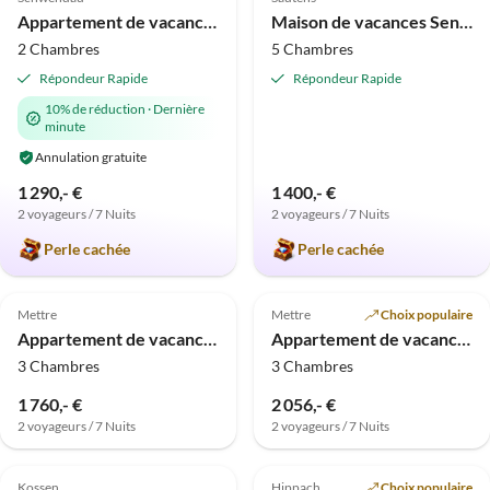
Appartement de vacances Ne m'oubliez pas
Maison de vacances Sennerhäusl à Ötztal
2 Chambres
5 Chambres
Répondeur Rapide
Répondeur Rapide
10% de réduction
·
Dernière
minute
Annulation gratuite
1 290,- €
1 400,- €
2 voyageurs / 7 Nuits
2 voyageurs / 7 Nuits
Perle cachée
Perle cachée
Meilleure
Meilleure
4.5
(1)
Annonce
Annonce
Mettre
Mettre
Choix populaire
Appartement de vacances Gart - Appartements Sonnseitn
Appartement de vacances Neuhüttn - Appartements Sonnseitn
3 Chambres
3 Chambres
1 760,- €
2 056,- €
2 voyageurs / 7 Nuits
2 voyageurs / 7 Nuits
Meilleure
Meilleure
Annonce
Annonce
Kossen
Hippach
Choix populaire