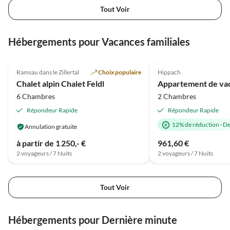
Tout Voir
Hébergements pour Vacances familiales
Meilleure
5.0
(30)
Annonce
4.8
(3)
Ramsau dans le Zillertal
Choix populaire
Hippach
Chalet alpin Chalet Feldl
Appartement de va
6 Chambres
2 Chambres
Répondeur Rapide
Répondeur Rapide
12% de réduction
·
De
Annulation gratuite
à partir de 1 250,- €
961,60 €
2 voyageurs / 7 Nuits
2 voyageurs / 7 Nuits
Tout Voir
Hébergements pour Dernière minute
Meilleure