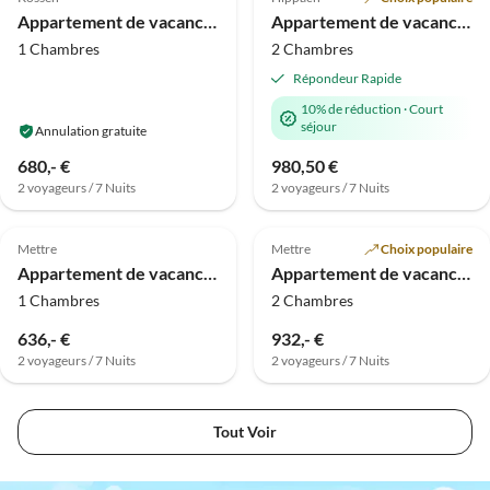
Appartement de vacances Studio de Lucy
Appartement de vacances Kristall Sommer
1 Chambres
2 Chambres
Répondeur Rapide
10% de réduction
·
Court
séjour
Annulation gratuite
680,- €
980,50 €
2 voyageurs / 7 Nuits
2 voyageurs / 7 Nuits
Meilleure
Meilleure
Annonce
Annonce
Mettre
Mettre
Choix populaire
Appartement de vacances Loas - Côté Ensoleillé
Appartement de vacances Radaun - Appartements Sonnseitn
1 Chambres
2 Chambres
636,- €
932,- €
2 voyageurs / 7 Nuits
2 voyageurs / 7 Nuits
Tout Voir