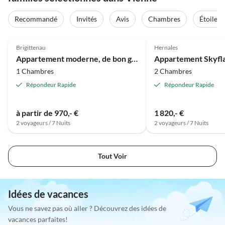
Recommandé
Invités
Avis
Chambres
Étoiles
Meilleure
5.0
(15)
Annonce
Brigittenau
Hernales
Appartement moderne, de bon goût et calme
1 Chambres
2 Chambres
Répondeur Rapide
Répondeur Rapide
à partir de 970,- €
1 820,- €
2 voyageurs / 7 Nuits
2 voyageurs / 7 Nuits
Tout Voir
Idées de vacances
Vous ne savez pas où aller ? Découvrez des idées de
vacances parfaites!