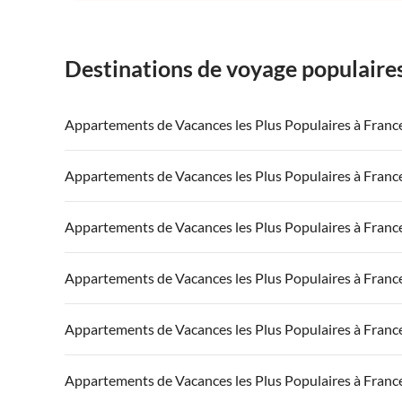
Destinations de voyage populaire
Appartements de Vacances les Plus Populaires à Franc
Appartements de Vacances à France
Appartements
Appartements de Vacances les Plus Populaires à Franc
Appartements de Vacances à Côte atlantique
Appartement
Appartements de Vacances à France
Appartements
Appartements de Vacances les Plus Populaires à Franc
Appartements de Vacances à Côte d'Azur
Appartements de Vacances à Côte atlantique
Appartement
Appartements de Vacances à France
Appartements
Appartements de Vacances les Plus Populaires à Franc
Appartements de Vacances à Côte d'Azur
Appartements de Vacances à Côte atlantique
Appartement
Appartements de Vacances à France
Appartements
Appartements de Vacances les Plus Populaires à Franc
Appartements de Vacances à Côte d'Azur
Appartements de Vacances à Côte atlantique
Appartement
Appartements de Vacances à France
Appartements
Appartements de Vacances les Plus Populaires à Franc
Appartements de Vacances à Côte d'Azur