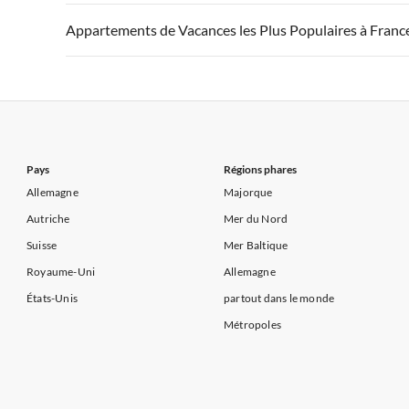
Appartements de Vacances à Côte atlantique
Appartement
Appartements de Vacances à France
Appartements
Appartements de Vacances les Plus Populaires à Franc
Appartements de Vacances à Côte d'Azur
Appartements de Vacances à Côte atlantique
Appartement
Appartements de Vacances à France
Appartements
Appartements de Vacances à Côte d'Azur
Appartements de Vacances à Côte atlantique
Appartement
Appartements de Vacances à Côte d'Azur
Pays
Régions phares
Allemagne
Majorque
Autriche
Mer du Nord
Suisse
Mer Baltique
Royaume-Uni
Allemagne
États-Unis
partout dans le monde
Métropoles