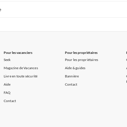
s de Vacances à la Normandie
Appartements de Vacances à Sud de la F
 de Vacances à Paris-Ile de France
Appartements de Vacances à Paris
e
s de Vacances à la Normandie
Appartements de Vacances à Sud de la F
 de Vacances à Paris-Ile de France
Appartements de Vacances à Paris
s de Vacances à la Normandie
Appartements de Vacances à Sud de la F
Pour les vacanciers
Pour les propriétaires
Seek
Pour les propriétaires
Magazine de Vacances
Aide & guides
Livre en toute sécurité
Bannière
Aide
Contact
FAQ
Contact