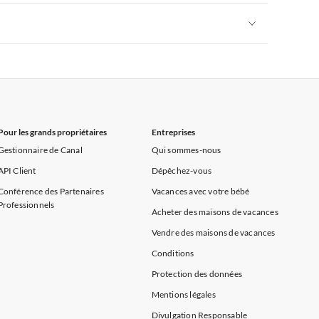
rance
Appartements de Vacances à Provence
Appartements de Vacances à Alpes françaises
rance
Appartements de Vacances à Provence
Appartements de Vacances à Alpes françaises
rance
Appartements de Vacances à Provence
Pour les grands propriétaires
Entreprises
Gestionnaire de Canal
Qui sommes-nous
API Client
Dépêchez-vous
Conférence des Partenaires
Vacances avec votre bébé
Professionnels
Acheter des maisons de vacances
Vendre des maisons de vacances
Conditions
Protection des données
Mentions légales
Divulgation Responsable