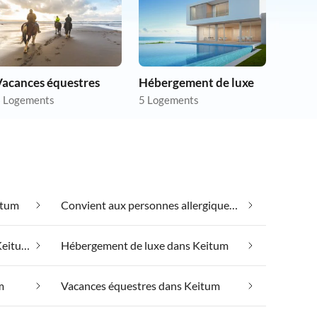
Vacances équestres
Hébergement de luxe
 Logements
5 Logements
itum
Convient aux personnes allergiques dans Keitum
Hébergement de groupe dans Keitum
Hébergement de luxe dans Keitum
m
Vacances équestres dans Keitum