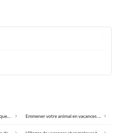
Convient aux personnes allergiques dans le Pays de la Saale
Emmener votre animal en vacances dans le Pays de la Saale
Vacances équestres dans le Pays de la Saale
Villages de vacances et complexes touristiques dans le Pays de la Saale