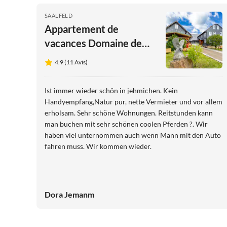
SAALFELD
Appartement de
vacances Domaine de
vacances Jehmichen
4.9 (11 Avis)
Ist immer wieder schön in jehmichen. Kein
Handyempfang,Natur pur, nette Vermieter und vor allem
erholsam. Sehr schöne Wohnungen. Reitstunden kann
man buchen mit sehr schönen coolen Pferden ?. Wir
haben viel unternommen auch wenn Mann mit den Auto
fahren muss. Wir kommen wieder.
Dora Jemanm