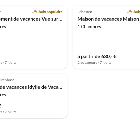
(5)
5.0
(1)
t
Choix populaire
Léhesten
Choix
Appartement de vacances Vue sur la Saale
res
1 Chambres
à partir de 630,- €
s / 7 Nuits
2 voyageurs / 7 Nuits
irchhasel
Maison de vacances Idylle de Vacances Edelhof
res
€
s / 7 Nuits