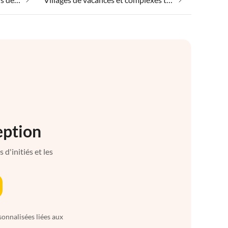
eption
d'initiés et les
sonnalisées liées aux