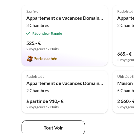
4.9
(11)
5.0
Saalfeld
Rudolstad
Appartement de vacances Domaine de vacances Jehmichen
3 Chambres
2 Chamb
Répondeur Rapide
525,- €
2 voyageurs / 7 Nuits
665,- €
Perle cachée
2 voyageur
Rudolstadt
Uhlstädt-K
Appartement de vacances Domaine Groschwitz
2 Chambres
5 Chamb
à partir de 910,- €
2 660,- 
2 voyageurs / 7 Nuits
2 voyageur
Tout Voir