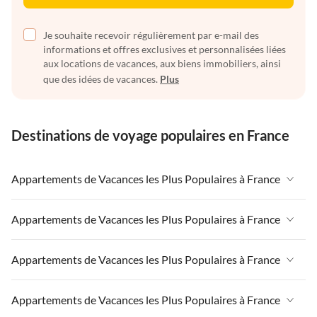
Je souhaite recevoir régulièrement par e-mail des
informations et offres exclusives et personnalisées liées
aux locations de vacances, aux biens immobiliers, ainsi
que des idées de vacances.
Plus
Destinations de voyage populaires en France
Appartements de Vacances les Plus Populaires à France
Appartements de Vacances à France
Appartements de Vacances les Plus Populaires à France
Appartements de Vacances à Paris-Ile de France
Appartements de Vacances à France
Appartements de Vacances les Plus Populaires à France
Appartements de Vacances à Paris
Appartements de Vacances à Paris-Ile de France
Appartements de Vacances à Alpes françaises
Appartements de Vacances à France
Appartements de Vacances les Plus Populaires à France
Appartements de Vacances à Paris