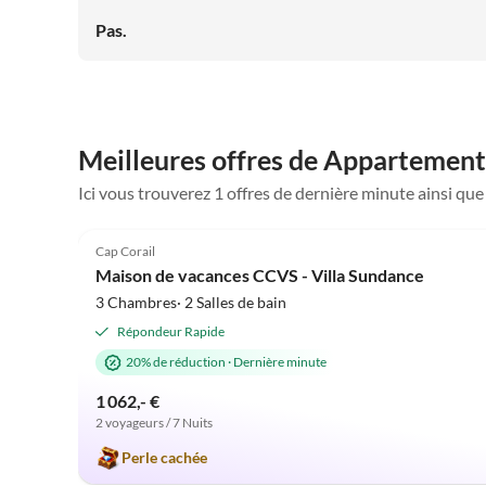
Umgebung ist sehr freundlich und gut gelegen für
Pas.
Restaurantbesuche und Einkäufe. Als regelmäßige Cape
Coral Urlauber ist diese Villa nun unter unsere Top-
Favoriten! Wir können diese Villa uneingeschränkt
empfehlen.
Meilleures offres de Appartements
Ici vous trouverez 1 offres de dernière minute ainsi qu
5.0
(3)
Cap Corail
Maison de vacances CCVS - Villa Sundance
3 Chambres· 2 Salles de bain
Répondeur Rapide
20% de réduction
·
Dernière minute
1 062,- €
2 voyageurs / 7 Nuits
Perle cachée