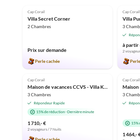
5.0
(5)
5.0
Cap Corail
Cap Corail
Villa Secret Corner
Villa Pu
2 Chambres
3 Chamb
Répon
à partir
Prix sur demande
2 voyageur
Perle cachée
Perl
5.0
(1)
Cap Corail
Cap Corail
Maison de vacances CCVS - Villa Kara Toscane
3 Chambres
3 Chamb
Répondeur Rapide
Répon
15% de réduction
·
Dernière minute
1 710,- €
15% 
2 voyageurs / 7 Nuits
1 464,- 
Perle cachée