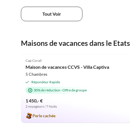
Tout Voir
Maisons de vacances dans le Etat
5.0
(4)
Cap Corail
Maison de vacances CCVS - Villa Captiva
5 Chambres
Répondeur Rapide
30% de réduction
·
Offre de groupe
1 450,- €
2 voyageurs / 7 Nuits
Perle cachée