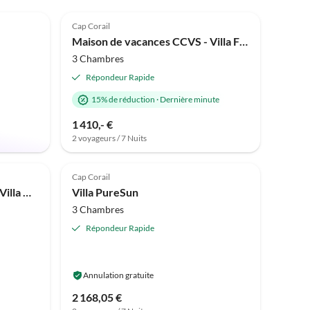
4.8
(1)
Cap Corail
Maison de vacances CCVS - Villa Frangipani avec piscine
3 Chambres
Répondeur Rapide
15% de réduction
·
Dernière minute
1 410,- €
2 voyageurs / 7 Nuits
Meilleure
Annonce
Cap Corail
Maison de vacances CCVS - Villa Maison de Rêve
Villa PureSun
3 Chambres
Répondeur Rapide
Annulation gratuite
2 168,05 €