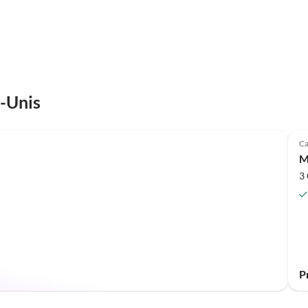
s-Unis
Ca
M
3
P