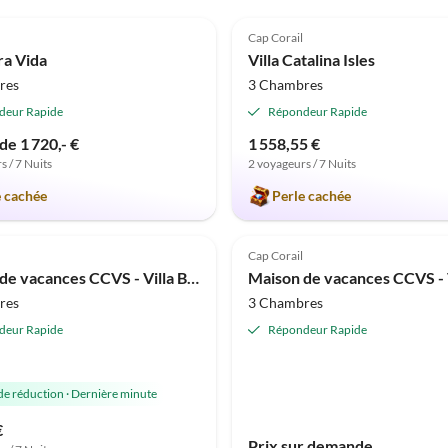
(2)
Annonce
5.0
(1)
Cap Corail
ra Vida
Villa Catalina Isles
res
3 Chambres
deur Rapide
Répondeur Rapide
 de 1 720,- €
1 558,55 €
s / 7 Nuits
2 voyageurs / 7 Nuits
e cachée
Perle cachée
Cap Corail
Maison de vacances CCVS - Villa Blue Lagoon
res
3 Chambres
deur Rapide
Répondeur Rapide
de réduction
·
Dernière minute
€
Prix sur demande