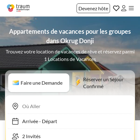
Devenez hôte
Appartements de vacances pour les groupes
dans Okrug Donji
Trouvez votre location de vacances de rêve et réservez parmi
1 Locations de Vacances
Réserver un Séjour
Faire une Demande
Confirmé
Arrivée
-
Départ