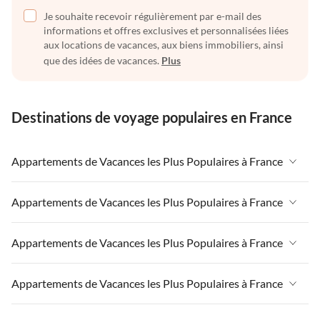
Je souhaite recevoir régulièrement par e-mail des
informations et offres exclusives et personnalisées liées
aux locations de vacances, aux biens immobiliers, ainsi
que des idées de vacances.
Plus
Destinations de voyage populaires en France
Appartements de Vacances les Plus Populaires à France
Appartements de Vacances à France
Appartements de Vacances les Plus Populaires à France
Appartements de Vacances à Paris-Ile de France
Appartements de Vacances à France
Appartements de Vacances les Plus Populaires à France
Appartements de Vacances à Paris
Appartements de Vacances à Paris-Ile de France
Appartements de Vacances à Alpes françaises
Appartements de Vacances à France
Appartements de Vacances les Plus Populaires à France
Appartements de Vacances à Paris
Appartements de Vacances à Côte atlantique
Appartements de Vacances à Paris-Ile de France
Appartements de Vacances à Alpes françaises