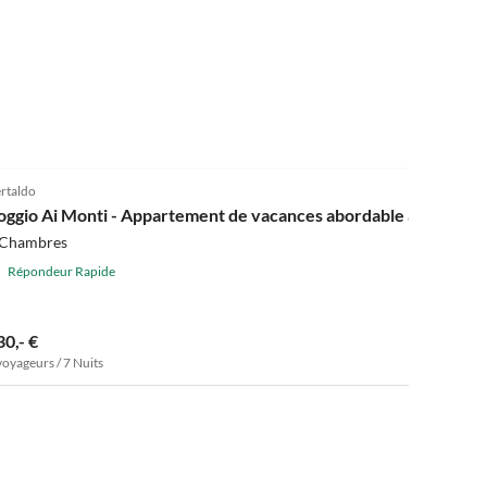
5.0
(8)
rtaldo
oggio Ai Monti - Appartement de vacances abordable avec pisci
 Chambres
Répondeur Rapide
30,- €
voyageurs / 7 Nuits