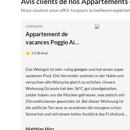
Avis clients de nos Appartements 
Nous voulons vous offrir toujours la meilleure expérien
CERTALDO
Appartement de
vacances Poggio Ai
Monti - Appartement de
5.0 (8 Avis)
vacances abordable avec
piscine
Das Weingut ist sehr ruhig gelegen und hat einen super
sauberen Pool. Die Vermieter wohnen in der Nähe und
versuchen alle Wünsche gleich zu erfüllen. Unsere
Wohnung Girasole hat den 36°C gut standgehalten.
Leider haben uns die Mücken gefressen, was jedoch mit
Zitronella besser geworden ist. Bei dieser Wohnung ist
die seitliche Terrasse zu erwähnen die morgens schon
Sonne hat und mit einem tollen Ausblick das Frühstück
abrundet. Für unseren Hund gab es außer den
Weinbergen nicht viel zu erleben. Die Wohnung ist
Matthias Hinz