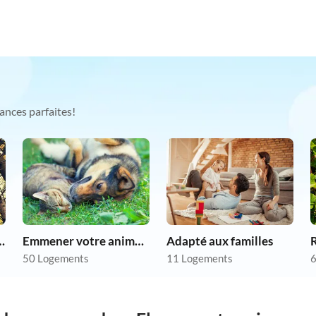
ances parfaites!
chien en vacances
Emmener votre animal en vacances
Adapté aux familles
R
50 Logements
11 Logements
6