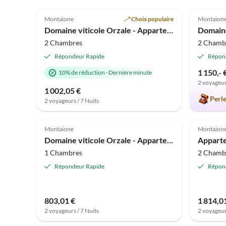
4.8
(19)
Annonce
4.9
Montaione
Choix populaire
Montaion
Super hôte
Domaine viticole Orzale - Appartement de vacances de 3 pièces avec piscine
2 Chambres
2 Chamb
Répondeur Rapide
Répon
1 150,- 
10% de réduction
·
Dernière minute
2 voyageur
1 002,05 €
Perl
2 voyageurs / 7 Nuits
Meilleure
5.0
(7)
Annonce
5.0
Montaione
Montaion
Super hôte
Domaine viticole Orzale - Appartement de vacances de 2 pièces avec piscine
1 Chambres
2 Chamb
Répondeur Rapide
Répon
803,01 €
1 814,0
2 voyageurs / 7 Nuits
2 voyageur