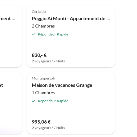
Annonce
5.0
(8)
Annonce
Certaldo
Domaine Il Poggio - Appartement de vacances de 2 pièces avec piscine
Poggio Ai Monti - Appartement de vacances abordable avec piscine
2 Chambres
Répondeur Rapide
830,- €
2 voyageurs / 7 Nuits
Meilleure
Meilleure
Annonce
Annonce
Montespertoli
êt
Maison de vacances Grange
1 Chambres
Répondeur Rapide
995,06 €
2 voyageurs / 7 Nuits