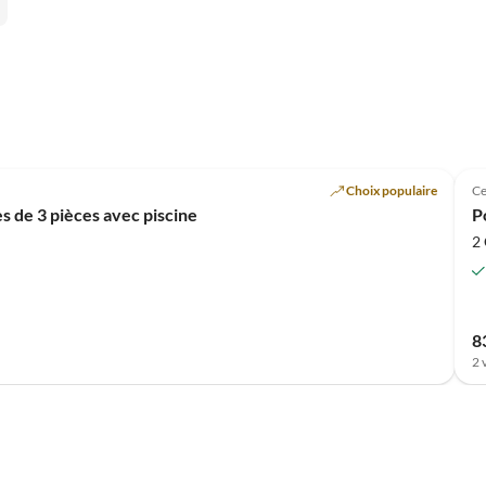
Meilleure
Annonce
Choix populaire
Ce
 de 3 pièces avec piscine
P
2
8
2 