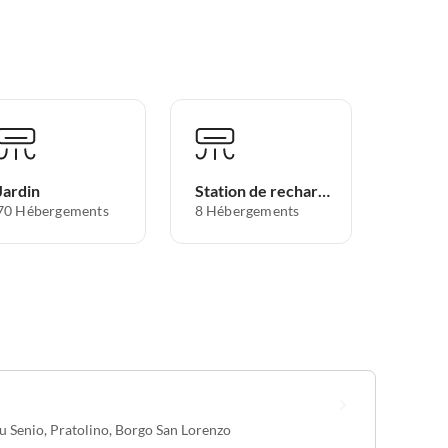
Jardin
Station de recharge pour voitures électriques
70 Hébergements
8 Hébergements
du Senio
,
Pratolino
,
Borgo San Lorenzo