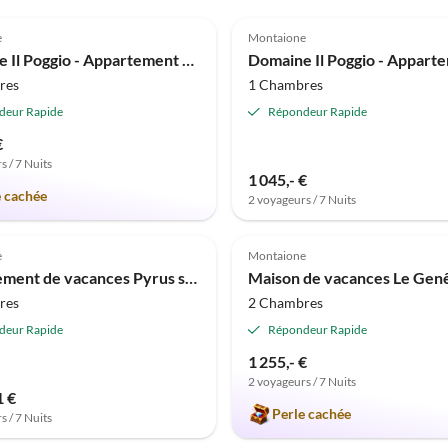
(13)
Annonce
4.5
(8)
e
Montaione
Domaine Il Poggio - Appartement de vacances de 3 pièces avec piscine
res
1 Chambres
deur Rapide
Répondeur Rapide
€
s / 7 Nuits
1 045,- €
e cachée
2 voyageurs / 7 Nuits
Meilleure
(5)
Annonce
5.0
(2)
e
Montaione
Appartement de vacances Pyrus sur le Domaine Il Lebbio
Maison de vacances Le Gen
res
2 Chambres
deur Rapide
Répondeur Rapide
1 255,- €
2 voyageurs / 7 Nuits
1 €
Perle cachée
s / 7 Nuits