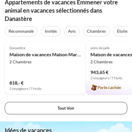
Appartements de vacances Emmener votre
animal en vacances sélectionnés dans
Danastère
Recommandé
Invités
Avis
Chambres
Étoiles
4.8
(5)
5.0
(1)
Danastère
seins de jade
Maison de vacances Maison Marcus
2 Chambres
2 Chambres
943,65 €
2 voyageurs / 7 Nuits
818,- €
Perle cachée
2 voyageurs / 7 Nuits
Tout Voir
Idées de vacances