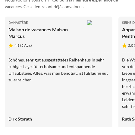
vacances. Ces clients sont déjà convaincus.
DANASTÈRE
SEINS D
Maison de vacances Maison
Appar
Marcus
Penth
4.8 (5 Avis)
5.0 
Schönes, sehr gut ausgestattetes Reihenhaus in sehr
Die Wo
ruhiger Lage, für erholsame und entspannende
von de
Urlaubstage. Alles, was man benötigt, ist fußläufig gut
Liebe 
zu erreichen.
insges
herzli
erwähn
Leiden
sehr f
auf je
Dirk Storath
Ruth S
einma