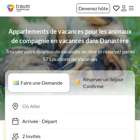
Devenez hôte
Appartements de vacances pour les animaux
de compagnie en vacances dans Danastère
Trouvez votre location de vacances de rêve et réservez parmi
57 Locations de Vacances
Réserver un Séjour
Faire une Demande
Confirmé
Arrivée
-
Départ