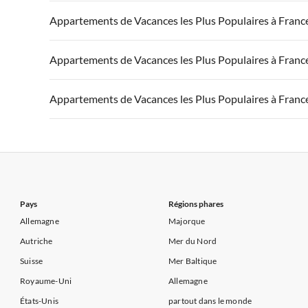
Appartements de Vacances à Côte atlantique
Appartement
Appartements de Vacances à France
Appartements
Appartements de Vacances les Plus Populaires à Franc
Appartements de Vacances à Côte d'Azur
Appartements de Vacances à Côte atlantique
Appartement
Appartements de Vacances à France
Appartements
Appartements de Vacances les Plus Populaires à Franc
Appartements de Vacances à Côte d'Azur
Appartements de Vacances à Côte atlantique
Appartement
Appartements de Vacances à France
Appartements
Appartements de Vacances les Plus Populaires à Franc
Appartements de Vacances à Côte d'Azur
Appartements de Vacances à Côte atlantique
Appartement
Appartements de Vacances à France
Appartements
Appartements de Vacances à Côte d'Azur
Appartements de Vacances à Côte atlantique
Appartement
Appartements de Vacances à Côte d'Azur
Pays
Régions phares
Allemagne
Majorque
Autriche
Mer du Nord
Suisse
Mer Baltique
Royaume-Uni
Allemagne
États-Unis
partout dans le monde