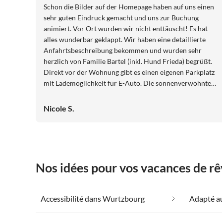
Schon die Bilder auf der Homepage haben auf uns einen
sehr guten Eindruck gemacht und uns zur Buchung
animiert. Vor Ort wurden wir nicht enttäuscht! Es hat
alles wunderbar geklappt. Wir haben eine detaillierte
Anfahrtsbeschreibung bekommen und wurden sehr
herzlich von Familie Bartel (inkl. Hund Frieda) begrüßt.
Direkt vor der Wohnung gibt es einen eigenen Parkplatz
mit Lademöglichkeit für E-Auto. Die sonnenverwöhnte
Terrasse ist mit schönen Gartenmöbeln, Schirm und
Grillmöglichkeit ausgestattet die zu einem gemütlichen
Nicole S.
Ausklang am Abend einladen. Die Wohnung ist sehr
modern und dennoch gemütlich ausgestattet. Die Betten
sind spitze. Wir haben sehr gut geschlafen. Alles in allem
haben wir uns sehr wohl gefühlt, uns hat es an nichts
gefehlt. Wir haben die Idylle und Ruhe unglaublich
Nos idées pour vos vacances de r
genossen.
Accessibilité dans Wurtzbourg