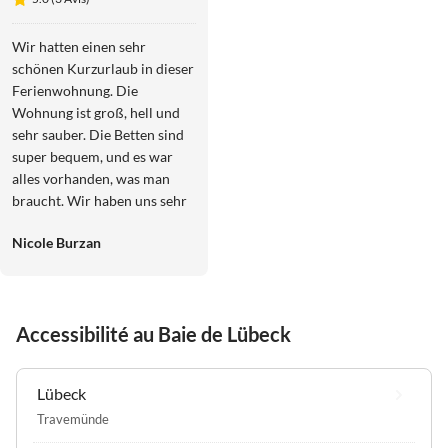
Plage
Scharbeutz
Wir hatten einen sehr
schönen Kurzurlaub in dieser
Ferienwohnung. Die
Wohnung ist groß, hell und
sehr sauber. Die Betten sind
super bequem, und es war
alles vorhanden, was man
braucht. Wir haben uns sehr
wohl gefühlt. Besonders toll
Nicole Burzan
war die Nähe zum Strand,wir
waren in wenigen Minuten
dort. Wir würden auf jeden
Fall wiederkommen!
Accessibilité au Baie de Lübeck
Lübeck
Travemünde