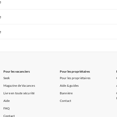
 de Vacances à Paris-Ile de France
Appartements de Vacances à Paris
e
s de Vacances à la Normandie
Appartements de Vacances à Sud de la F
 de Vacances à Paris-Ile de France
Appartements de Vacances à Paris
e
s de Vacances à la Normandie
Appartements de Vacances à Sud de la F
 de Vacances à Paris-Ile de France
Appartements de Vacances à Paris
e
s de Vacances à la Normandie
Appartements de Vacances à Sud de la F
 de Vacances à Paris-Ile de France
Appartements de Vacances à Paris
s de Vacances à la Normandie
Appartements de Vacances à Sud de la F
Pour les vacanciers
Pour les propriétaires
Seek
Pour les propriétaires
Magazine de Vacances
Aide & guides
Livre en toute sécurité
Bannière
Aide
Contact
FAQ
Contact