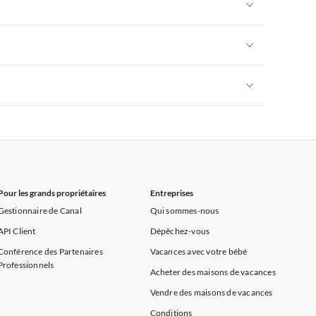
Appartements de Vacances à Alpes françaises
rance
Appartements de Vacances à Provence
Appartements de Vacances à Alpes françaises
rance
Appartements de Vacances à Provence
Appartements de Vacances à Alpes françaises
rance
Appartements de Vacances à Provence
Appartements de Vacances à Alpes françaises
rance
Appartements de Vacances à Provence
Pour les grands propriétaires
Entreprises
Gestionnaire de Canal
Qui sommes-nous
API Client
Dépêchez-vous
Conférence des Partenaires
Vacances avec votre bébé
Professionnels
Acheter des maisons de vacances
Vendre des maisons de vacances
Conditions