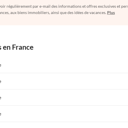
oir régulièrement par e-mail des informations et offres exclusives et per
nces, aux biens immobiliers, ainsi que des idées de vacances.
Plus
s en France
e
 de Vacances à Paris-Ile de France
Appartements de Vacances à Paris
e
s de Vacances à la Normandie
Appartements de Vacances à Sud de la F
 de Vacances à Paris-Ile de France
Appartements de Vacances à Paris
e
s de Vacances à la Normandie
Appartements de Vacances à Sud de la F
 de Vacances à Paris-Ile de France
Appartements de Vacances à Paris
e
s de Vacances à la Normandie
Appartements de Vacances à Sud de la F