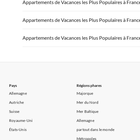
Appartements de Vacances à France
Appartements
Appartements de Vacances les Plus Populaires à Franc
Appartements de Vacances à Côte d'Azur
Appartements de Vacances à Côte atlantique
Appartement
Appartements de Vacances à France
Appartements
Appartements de Vacances les Plus Populaires à Franc
Appartements de Vacances à Côte d'Azur
Appartements de Vacances à Côte atlantique
Appartement
Appartements de Vacances à France
Appartements
Appartements de Vacances les Plus Populaires à Franc
Appartements de Vacances à Côte d'Azur
Appartements de Vacances à Côte atlantique
Appartement
Appartements de Vacances à France
Appartements
Appartements de Vacances à Côte d'Azur
Appartements de Vacances à Côte atlantique
Appartement
Appartements de Vacances à Côte d'Azur
Pays
Régions phares
Allemagne
Majorque
Autriche
Mer du Nord
Suisse
Mer Baltique
Royaume-Uni
Allemagne
États-Unis
partout dans le monde
Métropoles