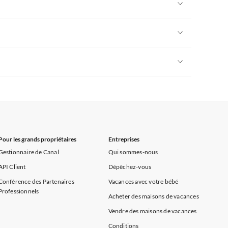
Appartements de Vacances à Alpes françaises
rance
Appartements de Vacances à Provence
Appartements de Vacances à Alpes françaises
rance
Appartements de Vacances à Provence
Appartements de Vacances à Alpes françaises
rance
Appartements de Vacances à Provence
Appartements de Vacances à Alpes françaises
rance
Appartements de Vacances à Provence
Pour les grands propriétaires
Entreprises
Gestionnaire de Canal
Qui sommes-nous
API Client
Dépêchez-vous
Conférence des Partenaires
Vacances avec votre bébé
Professionnels
Acheter des maisons de vacances
Vendre des maisons de vacances
Conditions