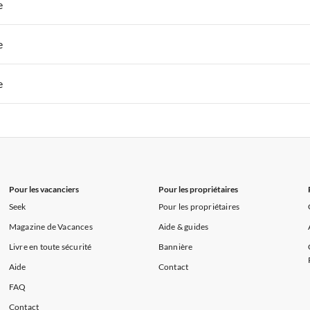
 de Vacances à Paris-Ile de France
Appartements de Vacances à Paris
e
s de Vacances à la Normandie
Appartements de Vacances à Sud de la F
 de Vacances à Paris-Ile de France
Appartements de Vacances à Paris
e
s de Vacances à la Normandie
Appartements de Vacances à Sud de la F
 de Vacances à Paris-Ile de France
Appartements de Vacances à Paris
e
s de Vacances à la Normandie
Appartements de Vacances à Sud de la F
 de Vacances à Paris-Ile de France
Appartements de Vacances à Paris
s de Vacances à la Normandie
Appartements de Vacances à Sud de la F
Pour les vacanciers
Pour les propriétaires
Seek
Pour les propriétaires
Magazine de Vacances
Aide & guides
Livre en toute sécurité
Bannière
Aide
Contact
FAQ
Contact