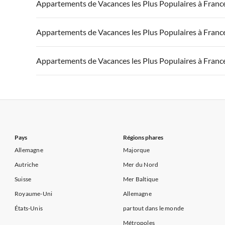
Appartements de Vacances à France
Appartements
Appartements de Vacances les Plus Populaires à Franc
Appartements de Vacances à Côte d'Azur
Appartements de Vacances à Côte atlantique
Appartement
Appartements de Vacances à France
Appartements
Appartements de Vacances les Plus Populaires à Franc
Appartements de Vacances à Côte d'Azur
Appartements de Vacances à Côte atlantique
Appartement
Appartements de Vacances à France
Appartements
Appartements de Vacances les Plus Populaires à Franc
Appartements de Vacances à Côte d'Azur
Appartements de Vacances à Côte atlantique
Appartement
Appartements de Vacances à France
Appartements
Appartements de Vacances à Côte d'Azur
Appartements de Vacances à Côte atlantique
Appartement
Appartements de Vacances à Côte d'Azur
Pays
Régions phares
Allemagne
Majorque
Autriche
Mer du Nord
Suisse
Mer Baltique
Royaume-Uni
Allemagne
États-Unis
partout dans le monde
Métropoles