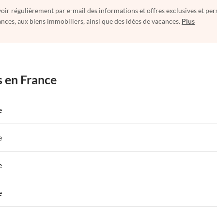
oir régulièrement par e-mail des informations et offres exclusives et per
nces, aux biens immobiliers, ainsi que des idées de vacances.
Plus
s en France
e
 de Vacances à Paris-Ile de France
Appartements de Vacances à Paris
e
s de Vacances à la Normandie
Appartements de Vacances à Sud de la F
 de Vacances à Paris-Ile de France
Appartements de Vacances à Paris
e
s de Vacances à la Normandie
Appartements de Vacances à Sud de la F
 de Vacances à Paris-Ile de France
Appartements de Vacances à Paris
e
s de Vacances à la Normandie
Appartements de Vacances à Sud de la F