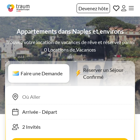
Devenez hôte
Appartements dans Naples et environs
Trouvez votre location de vacances de rêve et réservez parmi
0 Locations de Vacances
Réserver un Séjour
Faire une Demande
Confirmé
Arrivée
-
Départ