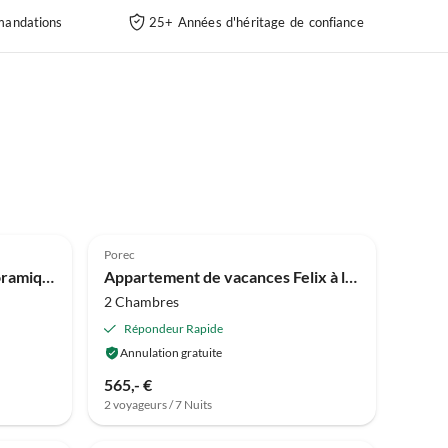
andations
25+ Années d'héritage de confiance
Meilleure
4.9
(3)
Annonce
Porec
Appartement avec vue panoramique
Appartement de vacances Felix à la Résidence Felix
2 Chambres
Répondeur Rapide
Annulation gratuite
565,- €
2 voyageurs / 7 Nuits
Meilleure
Meilleure
Annonce
Annonce