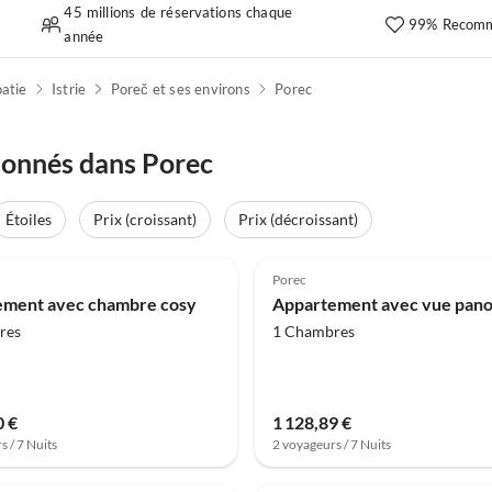
45 millions de réservations chaque
99% Recomm
année
atie
Istrie
Poreč et ses environs
Porec
ionnés dans Porec
Étoiles
Prix (croissant)
Prix (décroissant)
(9)
4.0
(4)
Porec
ement avec chambre cosy
res
1 Chambres
0 €
1 128,89 €
s / 7 Nuits
2 voyageurs / 7 Nuits
Meilleure
(1)
Annonce