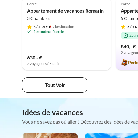
Porec
Porec
Appartement de vacances Romarin
Appart
3 Chambres
5 Chamb
3
/ 5
Classification
3
/ 5
Répondeur Rapide
25% 
840,- €
2 voyageur
630,- €
Perl
2 voyageurs / 7 Nuits
Tout Voir
Idées de vacances
Vous ne savez pas où aller ? Découvrez des idées de vac