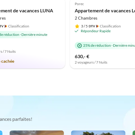
Porec
ement de vacances LUNA
res
2 Chambres
Classification
3
/ 5
Classification
Répondeur Rapide
de réduction
·
Dernière minute
25% de réduction
·
Dernière min
s / 7 Nuits
630,- €
e cachée
2 voyageurs / 7 Nuits
ances parfaites!