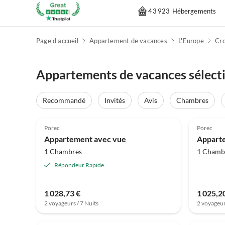
43 923 Hébergements
Page d'accueil
Appartement de vacances
L'Europe
Cro
Appartements de vacances sélect
Recommandé
Invités
Avis
Chambres
4.0
(82)
4.0
Porec
Porec
Appartement avec vue
Appart
1 Chambres
1 Chamb
Répondeur Rapide
1 028,73 €
1 025,2
2 voyageurs / 7 Nuits
2 voyageur
Meilleure
5.0
(1)
Annonce
5.0