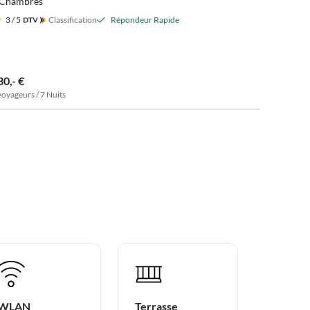
 Chambres
3
/ 5
Classification
Répondeur Rapide
30,- €
voyageurs / 7 Nuits
WLAN
Terrasse