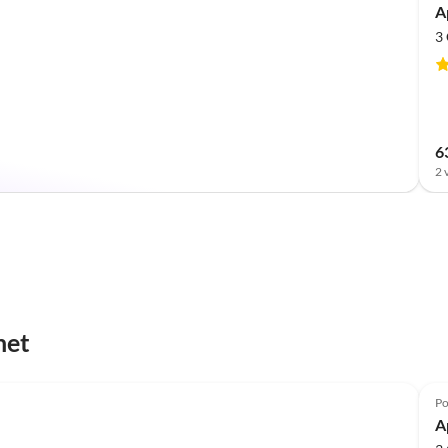
A
3
6
2 
net
Po
A