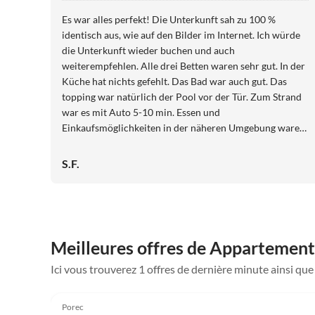
Es war alles perfekt! Die Unterkunft sah zu 100 %
identisch aus, wie auf den Bilder im Internet. Ich würde
die Unterkunft wieder buchen und auch
weiterempfehlen. Alle drei Betten waren sehr gut. In der
Küche hat nichts gefehlt. Das Bad war auch gut. Das
topping war natürlich der Pool vor der Tür. Zum Strand
war es mit Auto 5-10 min. Essen und
Einkaufsmöglichkeiten in der näheren Umgebung waren
vorhanden. Auch zahlreiche
unternehmensmöglichkeiten für die ganze Familie waren
S.F.
in wenigen Fahrminuten zu erreichen. Wir kommen
wieder !
Meilleures offres de Appartement
Ici vous trouverez 1 offres de dernière minute ainsi q
4.9
(3)
Porec