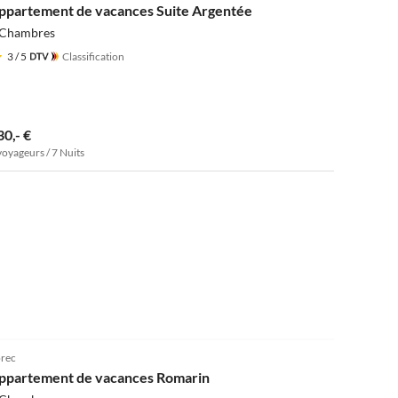
ppartement de vacances Suite Argentée
 Chambres
3
/ 5
Classification
30,- €
voyageurs / 7 Nuits
5.0
(1)
rec
ppartement de vacances Romarin