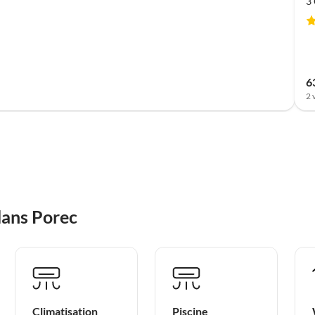
3
6
2 
dans Porec
Climatisation
Piscine