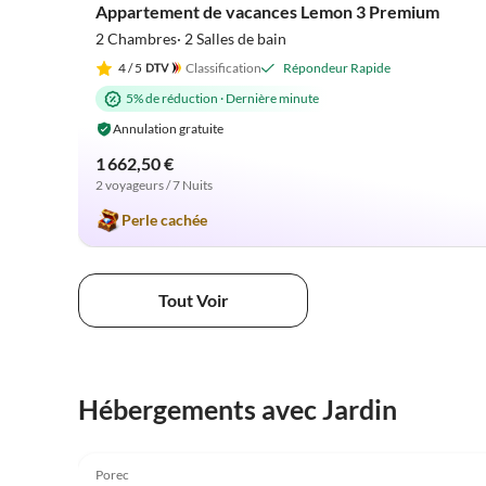
Appartement de vacances Lemon 3 Premium
2 Chambres· 2 Salles de bain
4
/ 5
Classification
Répondeur Rapide
5% de réduction
·
Dernière minute
Annulation gratuite
1 662,50 €
2 voyageurs / 7 Nuits
Perle cachée
Tout Voir
Hébergements avec Jardin
5.0
(5)
Porec