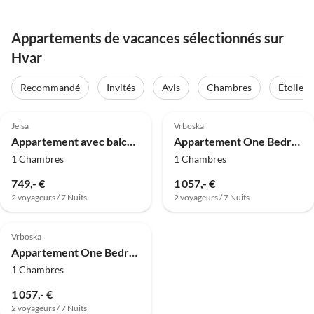
Appartements de vacances sélectionnés sur
Hvar
Recommandé
Invités
Avis
Chambres
Étoiles
4.0
(7)
Jelsa
Vrboska
Appartement avec balcon et 1 chambre
Appartement One Bedroom Apartment with Terrace 5
1 Chambres
1 Chambres
749,- €
1 057,- €
2 voyageurs / 7 Nuits
2 voyageurs / 7 Nuits
Vrboska
Appartement One Bedroom Apartment with Terrace and Sea View 4
1 Chambres
1 057,- €
2 voyageurs / 7 Nuits