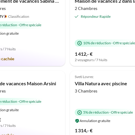
Appartement de vacances Sabina avec un beau jardin
res
2 Chambres
Classification
Répondeur Rapide
e réduction
·
Offre spéciale
ion gratuite
10% de réduction
·
Offre spéciale
s / 7 Nuits
1 412,- €
e cachée
2 voyageurs / 7 Nuits
(1)
Sveti Lovrec
de vacances Maison Arsini
Villa Natura avec piscine
res
3 Chambres
e réduction
·
Offre spéciale
ion gratuite
5% de réduction
·
Offre spéciale
€
Annulation gratuite
s / 7 Nuits
1 314,- €