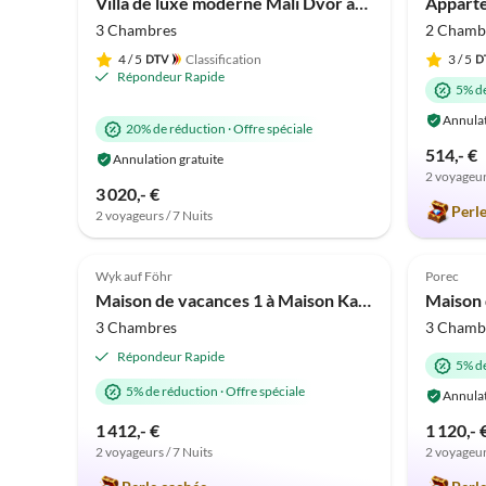
Villa de luxe moderne Mali Dvor avec piscine à Porec
3 Chambres
2 Chamb
4
/ 5
Classification
3
/ 5
Répondeur Rapide
5% d
Annulat
20% de réduction
·
Offre spéciale
514,- €
Annulation gratuite
2 voyageur
Visite
3 020,- €
virtuelle
Perl
2 voyageurs / 7 Nuits
5.0
(2)
5.0
Wyk auf Föhr
Porec
Maison de vacances 1 à Maison Katharina
Maison 
3 Chambres
3 Chamb
Répondeur Rapide
5% d
5% de réduction
·
Offre spéciale
Annulat
1 412,- €
1 120,- 
2 voyageurs / 7 Nuits
2 voyageur