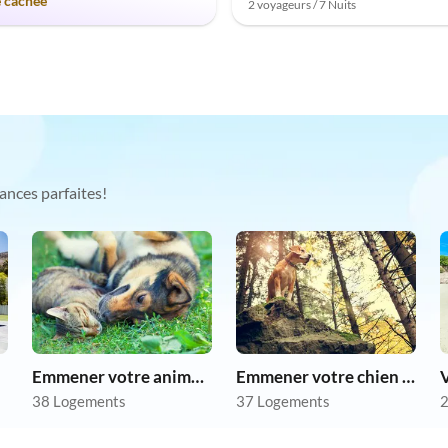
e cachée
2 voyageurs / 7 Nuits
ances parfaites!
Emmener votre animal en vacances
Emmener votre chien en vacances
V
38 Logements
37 Logements
2