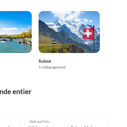
Suisse
1 Hébergement
nde entier
Meilleure
Meilleure
Annonce
5.0
(2)
Annonce
Wyk auf Föhr