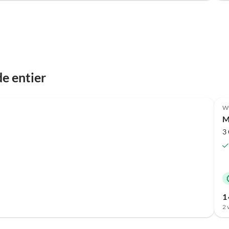
e entier
Meilleure
Annonce
Wy
M
3
1 
2 