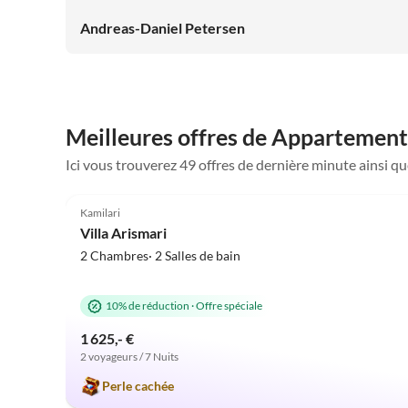
Personen mit uns übernachten können. Auch wir als
Eltern konnten ein wenig ausspannen, denn während die
Andreas-Daniel Petersen
Kids den Pool unsicher machten, sind wir zum Meer
spaziert. Der Weg ist nicht wirklich nennenswert, ist
auch problemlos mit dem ganzen Strandspielzeug usw.
zu schaffen. Wären wir auf unserem Trip nicht noch
weitere Ziele angefahren, hätten wir unseren Urlaub hier
Meilleures offres de Appartement
verlängert!!
Ici vous trouverez 49 offres de dernière minute ainsi 
5.0
(37)
Kamilari
Villa Arismari
2 Chambres· 2 Salles de bain
10% de réduction
·
Offre spéciale
1 625,- €
2 voyageurs / 7 Nuits
Perle cachée