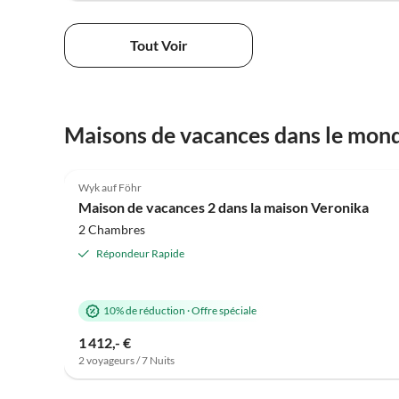
Tout Voir
Maisons de vacances dans le mond
5.0
(3)
Wyk auf Föhr
Super hôte
Maison de vacances 2 dans la maison Veronika
2 Chambres
Répondeur Rapide
10% de réduction
·
Offre spéciale
1 412,- €
2 voyageurs / 7 Nuits