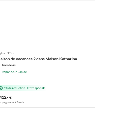
5.0
(2)
k auf Föhr
aison de vacances 2 dans Maison Katharina
 Chambres
Répondeur Rapide
5% de réduction
·
Offre spéciale
412,- €
voyageurs / 7 Nuits