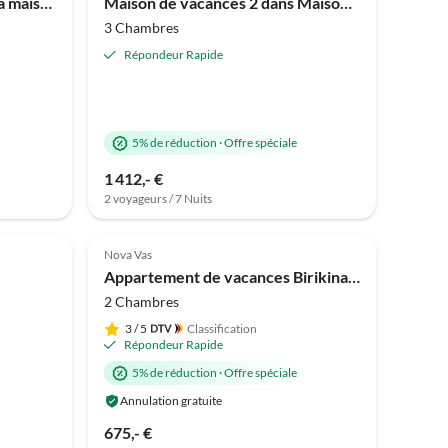
Maison de vacances 2 dans la maison Veronika
Maison de vacances 2 dans Maison Katharina
3 Chambres
Répondeur Rapide
5% de réduction
·
Offre spéciale
1 412,- €
2 voyageurs / 7 Nuits
Nova Vas
Appartement de vacances Birikina nr.3 avec piscine
2 Chambres
3
/ 5
Classification
Répondeur Rapide
5% de réduction
·
Offre spéciale
Annulation gratuite
675,- €