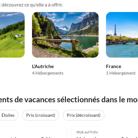
découvrez ce qu'elle a à offrir.
L'Autriche
France
4 Hébergements
1 Hébergement
nts de vacances sélectionnés dans le mo
Étoiles
Prix (croissant)
Prix (décroissant)
(4)
5.0
(3)
Wyk auf Föhr
Super hôte