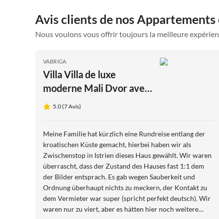
Avis clients de nos Appartements
Nous voulons vous offrir toujours la meilleure expérien
VABRIGA
Villa Villa de luxe
moderne Mali Dvor avec
piscine à Porec
5.0 (7 Avis)
Meine Familie hat kürzlich eine Rundreise entlang der
kroatischen Küste gemacht, hierbei haben wir als
Zwischenstop in Istrien dieses Haus gewählt. Wir waren
überrascht, dass der Zustand des Hauses fast 1:1 dem
der Bilder entsprach. Es gab wegen Sauberkeit und
Ordnung überhaupt nichts zu meckern, der Kontakt zu
dem Vermieter war super (spricht perfekt deutsch). Wir
waren nur zu viert, aber es hätten hier noch weitere