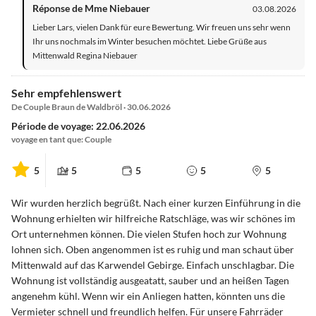
Réponse de Mme Niebauer
03.08.2026
Lieber Lars, vielen Dank für eure Bewertung. Wir freuen uns sehr wenn
Ihr uns nochmals im Winter besuchen möchtet. Liebe Grüße aus
Mittenwald Regina Niebauer
Sehr empfehlenswert
De Couple Braun de Waldbröl · 30.06.2026
Période de voyage: 22.06.2026
voyage en tant que: Couple
5
5
5
5
5
Wir wurden herzlich begrüßt. Nach einer kurzen Einführung in die
Wohnung erhielten wir hilfreiche Ratschläge, was wir schönes im
Ort unternehmen können. Die vielen Stufen hoch zur Wohnung
lohnen sich. Oben angenommen ist es ruhig und man schaut über
Mittenwald auf das Karwendel Gebirge. Einfach unschlagbar. Die
Wohnung ist vollständig ausgeatatt, sauber und an heißen Tagen
angenehm kühl. Wenn wir ein Anliegen hatten, könnten uns die
Vermieter schnell und freundlich helfen. Für unsere Fahrräder