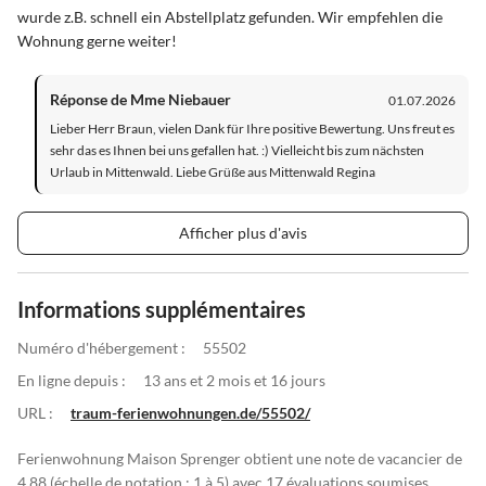
wurde z.B. schnell ein Abstellplatz gefunden. Wir empfehlen die
Wohnung gerne weiter!
Réponse de Mme Niebauer
01.07.2026
Lieber Herr Braun, vielen Dank für Ihre positive Bewertung. Uns freut es
sehr das es Ihnen bei uns gefallen hat. :) Vielleicht bis zum nächsten
Urlaub in Mittenwald. Liebe Grüße aus Mittenwald Regina
Afficher plus d'avis
Informations supplémentaires
Numéro d'hébergement :
55502
En ligne depuis :
13 ans et 2 mois et 16 jours
URL :
traum-ferienwohnungen.de/55502/
Ferienwohnung Maison Sprenger obtient une note de vacancier de
4.88 (échelle de notation : 1 à 5) avec 17 évaluations soumises.