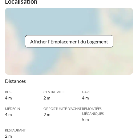
Localisation
Afficher l'Emplacement du Logement
Distances
BUS
CENTRE VILLE
GARE
4 m
2 m
4 m
MÉDECIN
OPPORTUNITÉ D'ACHAT
REMONTÉES
MÉCANIQUES
4 m
2 m
5 m
RESTAURANT
2 m