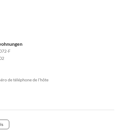
nwohnungen
072-F
02
méro de téléphone de l'hôte
is