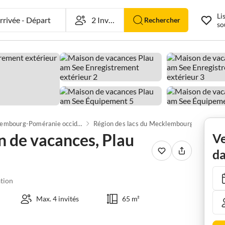
Li
rivée
-
Départ
Rechercher
so
Mecklembourg-Poméranie occidentale
Région des lacs du Mecklembourg
Lac Pl
 de vacances, Plau
Ve
da
tion
Max. 4 invités
65 m²