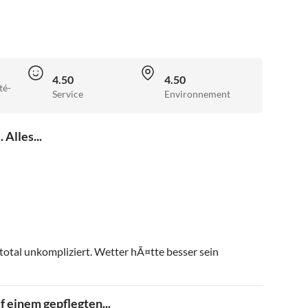
4.50
4.50
té-
Service
Environnement
 Alles...
s total unkompliziert. Wetter hÃ¤tte besser sein
f einem gepflegten...