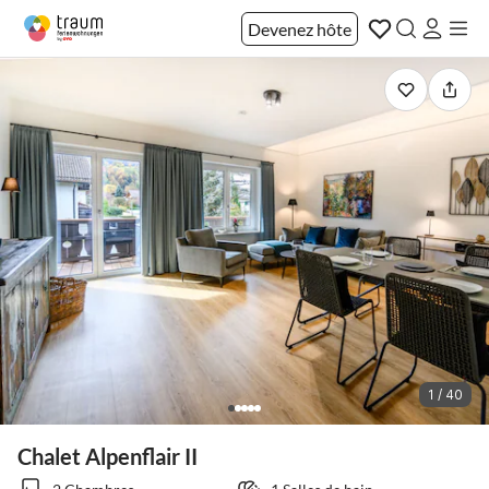
Devenez hôte
1 / 40
Chalet Alpenflair II