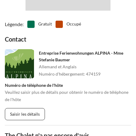
•
Surfant
•
Tennis
•
Tennis de table
•
Théâtre
•
Vélo de montagne
•
Vie nocturne
•
Voile
•
Pêche
Légende
:
Gratuit
Occupé
Contact
Entreprise Ferienwohnungen ALPINA - Mme
Stefanie Baumer
Allemand et Anglais
Numéro d'hébergement
:
474159
Numéro de téléphone de l'hôte
Veuillez saisir plus de détails pour obtenir le numéro de téléphone
de l'hôte
Saisir les détails
The Chalet n'a pas encore d'avis