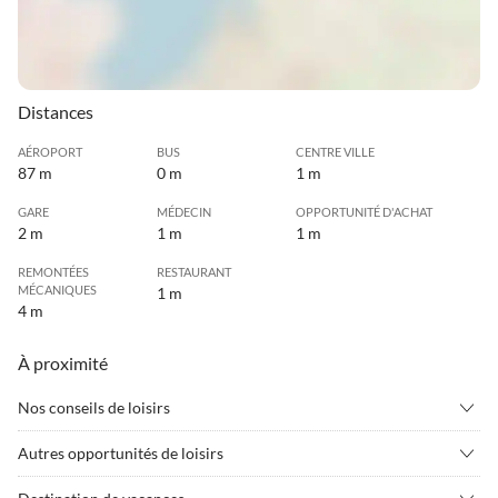
Distances
AÉROPORT
BUS
CENTRE VILLE
87 m
0 m
1 m
GARE
MÉDECIN
OPPORTUNITÉ D'ACHAT
2 m
1 m
1 m
REMONTÉES
RESTAURANT
MÉCANIQUES
1 m
4 m
À proximité
Nos conseils de loisirs
•
Aptitude
•
Aviron
Autres opportunités de loisirs
•
Bowling
•
Canoë
Aschenbrenner Museum, Musée Werdenfels, Gorge de Partnach,
•
Caractéristiques touristiques
•
Casino