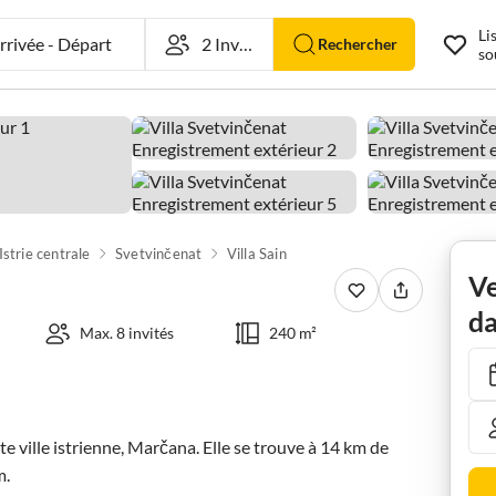
Li
rivée
-
Départ
Rechercher
so
Istrie centrale
Svetvinčenat
Villa Sain
Ve
da
Max. 8 invités
240 m²
te ville istrienne, Marčana. Elle se trouve à 14 km de 
.
