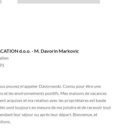
ATION d.o.o. - M. Davorin Markovic
alien
91
ous pouvez m'appeler Davorowski. Connu pour être une
ens et les environnements positifs. Mes maisons de vacances
t acquises et ma relation avec les propriétaires est basée
ités sont toujours en mesure de me joindre et de recevoir tout
pendant leur séjour ou après leur départ. Bienvenue, et
tions.