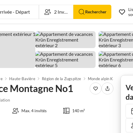
Li
rivée
-
Départ
Rechercher
so
re
Haute-Bavière
Région de la Zugspitze
Monde alpin Karwendel
ce Montagne No1
Ve
da
ation
Max. 4 invités
140 m²