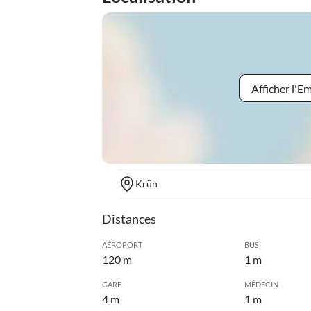
Afficher l'
Krün
Distances
AÉROPORT
BUS
120 m
1 m
GARE
MÉDECIN
4 m
1 m