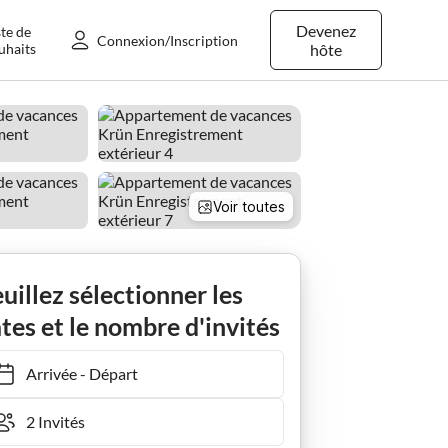
Devenez
ste de
Connexion/Inscription
uhaits
hôte
Voir toutes
Krün
Ferienwohnung Espace Montagne No1
uillez sélectionner les
tes et le nombre d'invités
Arrivée
-
Départ