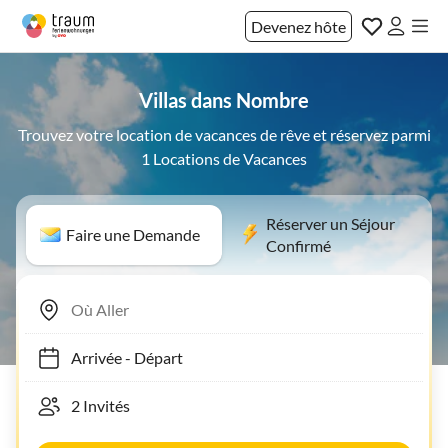
Devenez hôte
Villas dans Nombre
Trouvez votre location de vacances de rêve et réservez parmi
1 Locations de Vacances
Réserver un Séjour
Faire une Demande
Confirmé
Arrivée
-
Départ