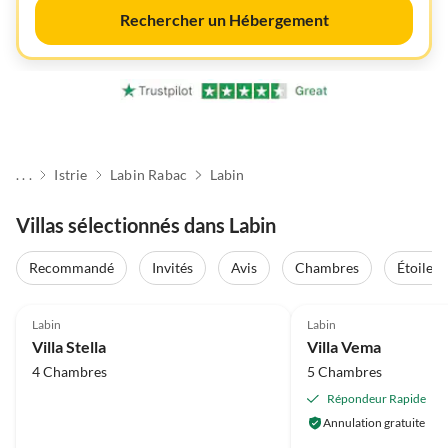
Rechercher un Hébergement
. . .
Istrie
Labin Rabac
Labin
Villas sélectionnés dans Labin
Recommandé
Invités
Avis
Chambres
Étoiles
4.8
(3)
5.0
(1)
Labin
Labin
Villa Stella
Villa Vema
4 Chambres
5 Chambres
Répondeur Rapide
Annulation gratuite