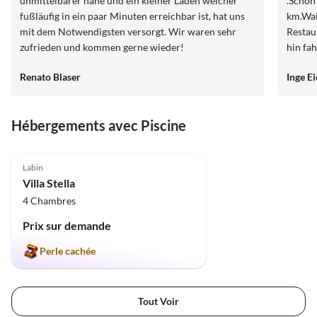
unmittelbarer nähe und ein kleiner Laden welcher
.Schön ru
fußläufig in ein paar Minuten erreichbar ist, hat uns
km.Waik
mit dem Notwendigsten versorgt. Wir waren sehr
Restaurants in
zufrieden und kommen gerne wieder!
hin fa
Renato Blaser
Inge E
Hébergements avec Piscine
4.8
(3)
Labin
Villa Stella
4 Chambres
Prix sur demande
Perle cachée
Tout Voir