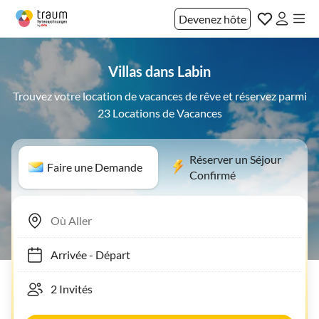
Devenez hôte
Villas dans Labin
Trouvez votre location de vacances de rêve et réservez parmi
23 Locations de Vacances
Réserver un Séjour
Faire une Demande
Confirmé
Arrivée
-
Départ