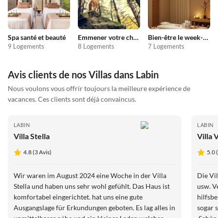
Spa santé et beauté
Emmener votre chien en vacances
Bien-être le week-end
9 Logements
8 Logements
7 Logements
Avis clients de nos Villas dans Labin
Nous voulons vous offrir toujours la meilleure expérience de
vacances. Ces clients sont déjà convaincus.
LABIN
LABIN
Villa Stella
Villa
4.8 (3 Avis)
5.0 
Wir waren im August 2024 eine Woche in der Villa
Die Villa ist sehr gut eingerich
Stella und haben uns sehr wohl gefühlt. Das Haus ist
usw. V
komfortabel eingerichtet. hat uns eine gute
hilfsb
Ausgangslage für Erkundungen geboten. Es lag alles in
sogar schon früher rein, al