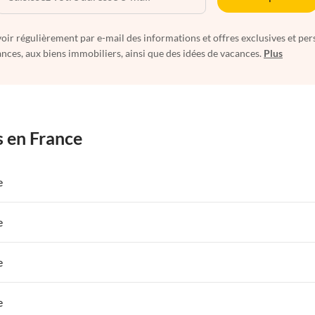
oir régulièrement par e-mail des informations et offres exclusives et per
nces, aux biens immobiliers, ainsi que des idées de vacances.
Plus
s en France
e
 de Vacances à Paris-Ile de France
Appartements de Vacances à Paris
e
s de Vacances à la Normandie
Appartements de Vacances à Sud de la F
 de Vacances à Paris-Ile de France
Appartements de Vacances à Paris
e
s de Vacances à la Normandie
Appartements de Vacances à Sud de la F
 de Vacances à Paris-Ile de France
Appartements de Vacances à Paris
e