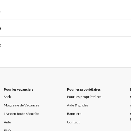
s de Vacances à la Normandie
Appartements de Vacances à Sud de la F
 de Vacances à Paris-Ile de France
Appartements de Vacances à Paris
e
s de Vacances à la Normandie
Appartements de Vacances à Sud de la F
 de Vacances à Paris-Ile de France
Appartements de Vacances à Paris
e
s de Vacances à la Normandie
Appartements de Vacances à Sud de la F
 de Vacances à Paris-Ile de France
Appartements de Vacances à Paris
e
s de Vacances à la Normandie
Appartements de Vacances à Sud de la F
 de Vacances à Paris-Ile de France
Appartements de Vacances à Paris
s de Vacances à la Normandie
Appartements de Vacances à Sud de la F
Pour les vacanciers
Pour les propriétaires
Seek
Pour les propriétaires
Magazine de Vacances
Aide & guides
Livre en toute sécurité
Bannière
Aide
Contact
FAQ