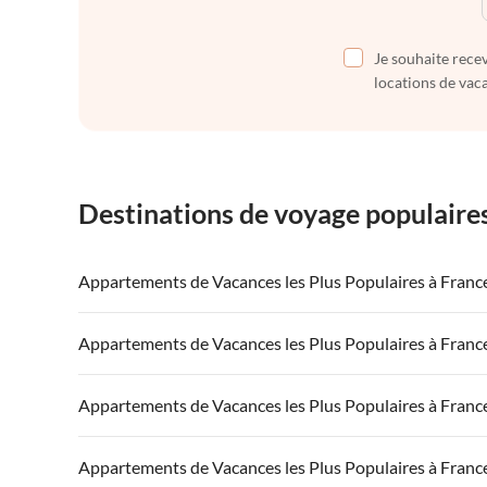
Je souhaite recev
locations de vaca
Destinations de voyage populaire
Appartements de Vacances les Plus Populaires à Franc
Appartements de Vacances à France
Appartements
Appartements de Vacances les Plus Populaires à Franc
Appartements de Vacances à Côte atlantique
Appartement
Appartements de Vacances à France
Appartements
Appartements de Vacances les Plus Populaires à Franc
Appartements de Vacances à Côte d'Azur
Appartements de Vacances à Côte atlantique
Appartement
Appartements de Vacances à France
Appartements
Appartements de Vacances les Plus Populaires à Franc
Appartements de Vacances à Côte d'Azur