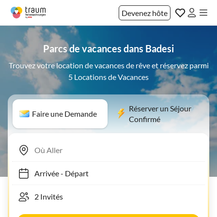
Devenez hôte
Parcs de vacances dans Badesi
Trouvez votre location de vacances de rêve et réservez parmi
5 Locations de Vacances
Réserver un Séjour
Faire une Demande
Confirmé
Arrivée
-
Départ