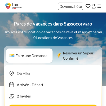
Devenez hôte
Parcs de vacances dans Sassocorvaro
Trouvez votre location de vacances de rêve et réservez parmi
0 Locations de Vacances
Réserver un Séjour
Faire une Demande
Confirmé
Arrivée
-
Départ