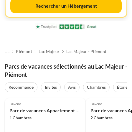
Rechercher un Hébergement
. . .
Piémont
Lac Majeur
Lac Majeur - Piémont
Parcs de vacances sélectionnés au Lac Majeur -
Piémont
Recommandé
Invités
Avis
Chambres
Étoiles
4.0
(46)
4.0
(46)
Baveno
Baveno
Parc de vacances Appartement à Baveno avec garage
1 Chambres
2 Chambres