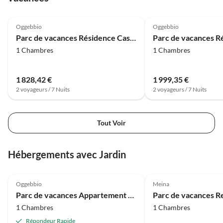
4.0
(9)
4.0
(9)
Oggebbio
Oggebbio
Parc de vacances Résidence Casa & Vela avec plage privée, Oggebbio
1 Chambres
1 Chambres
1 828,42 €
1 999,35 €
2 voyageurs / 7 Nuits
2 voyageurs / 7 Nuits
Tout Voir
Hébergements avec Jardin
3.0
(3)
Oggebbio
Meina
Parc de vacances Appartement avec jardin au bord du lac Majeur
1 Chambres
1 Chambres
Répondeur Rapide