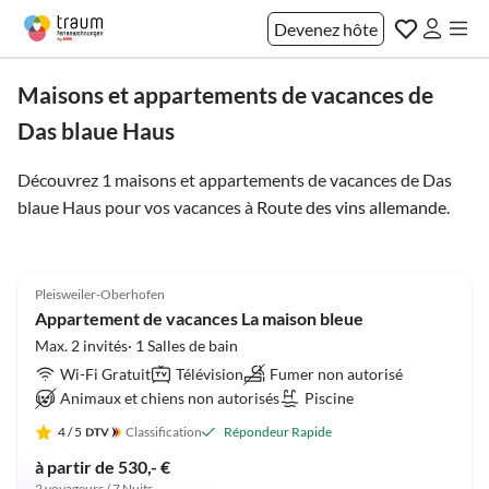
Devenez hôte
Maisons et appartements de vacances de
Das blaue Haus
Découvrez 1 maisons et appartements de vacances de Das
blaue Haus pour vos vacances à
Route des vins allemande
.
Meilleure
5.0
(50)
Annonce
Pleisweiler-Oberhofen
Appartement de vacances La maison bleue
Max. 2 invités· 1 Salles de bain
Wi-Fi Gratuit
Télévision
Fumer non autorisé
Animaux et chiens non autorisés
Piscine
4
/ 5
Classification
Répondeur Rapide
à partir de 530,- €
2 voyageurs / 7 Nuits