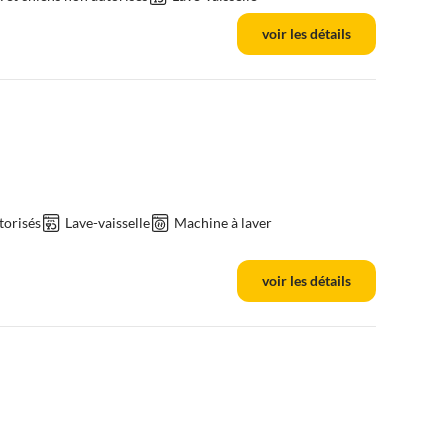
voir les détails
torisés
Lave-vaisselle
Machine à laver
voir les détails