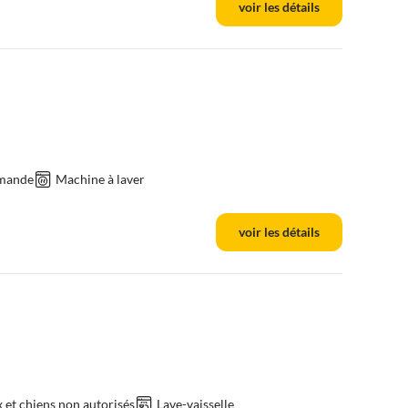
voir les détails
emande
Machine à laver
voir les détails
et chiens non autorisés
Lave-vaisselle