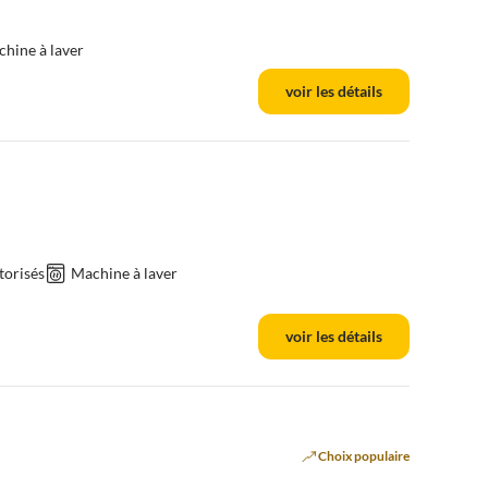
hine à laver
voir les détails
torisés
Machine à laver
voir les détails
Choix populaire