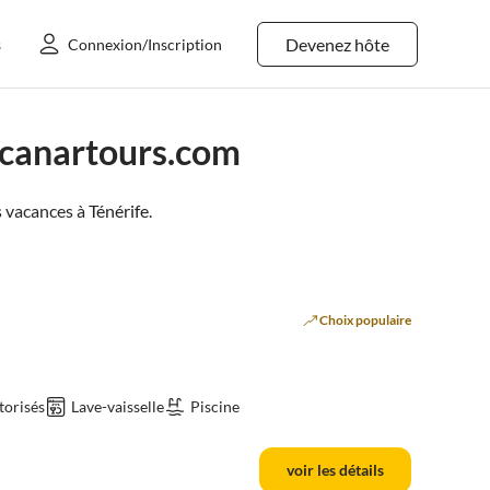
Devenez hôte
s
Connexion/Inscription
.canartours.com
 vacances à
Ténérife
.
Choix populaire
torisés
Lave-vaisselle
Piscine
voir les détails