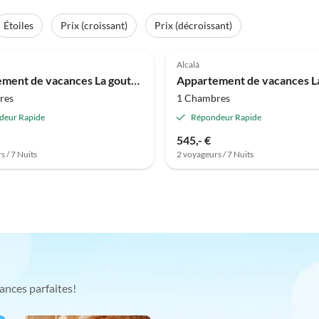
Étoiles
Prix (croissant)
Prix (décroissant)
Alcalá
Appartement de vacances La goutte de la mer
Appartement de vacances L
res
1 Chambres
deur Rapide
Répondeur Rapide
545,- €
s / 7 Nuits
2 voyageurs / 7 Nuits
ances parfaites!