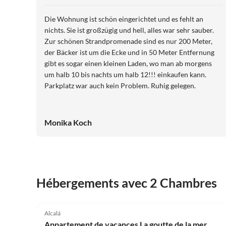
Die Wohnung ist schön eingerichtet und es fehlt an
nichts. Sie ist großzügig und hell, alles war sehr sauber.
Zur schönen Strandpromenade sind es nur 200 Meter,
der Bäcker ist um die Ecke und in 50 Meter Entfernung
gibt es sogar einen kleinen Laden, wo man ab morgens
um halb 10 bis nachts um halb 12!!! einkaufen kann.
Parkplatz war auch kein Problem. Ruhig gelegen.
Monika Koch
Hébergements avec 2 Chambres
Alcalá
Appartement de vacances La goutte de la mer