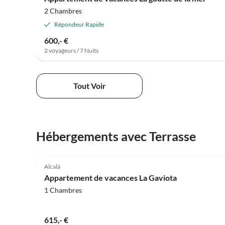
2 Chambres
Répondeur Rapide
600,- €
2 voyageurs / 7 Nuits
Tout Voir
Hébergements avec Terrasse
5.0
(3)
Alcalá
Appartement de vacances La Gaviota
1 Chambres
615,- €