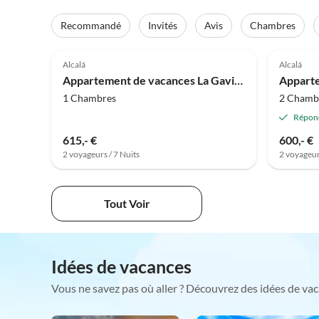
Recommandé
Invités
Avis
Chambres
5.0
(3)
Alcalá
Alcalá
Appartement de vacances La Gaviota
1 Chambres
2 Chamb
Répon
615,- €
600,- €
2 voyageurs / 7 Nuits
2 voyageur
Tout Voir
Idées de vacances
Vous ne savez pas où aller ? Découvrez des idées de vac